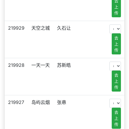
去
上
传
219929
天空之城
久石让
去
上
传
219928
一天一天
苏新皓
去
上
传
219927
岛屿云烟
张悬
去
上
传