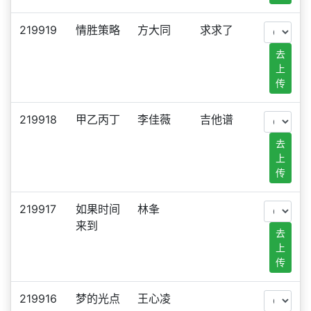
219919
情胜策略
方大同
求求了
去
上
传
219918
甲乙丙丁
李佳薇
吉他谱
去
上
传
219917
如果时间
林夆
来到
去
上
传
219916
梦的光点
王心凌