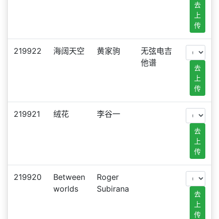
去
上
传
219922
海阔天空
黄家驹
无弦电吉
他谱
去
上
传
219921
绒花
李谷一
去
上
传
219920
Between
Roger
worlds
Subirana
去
上
传