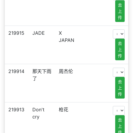
去
上
传
219915
JADE
X
JAPAN
去
上
传
219914
那天下雨
周杰伦
了
去
上
传
219913
Don't
枪花
cry
去
上
传