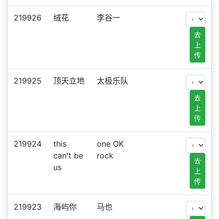
219926
绒花
李谷一
去
上
传
219925
顶天立地
太极乐队
去
上
传
219924
this
one OK
can't be
rock
去
us
上
传
219923
海屿你
马也