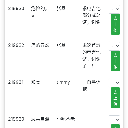
219933
危险的，
张悬
求电吉他
是
部分或总
去
谱，谢谢
上
传
219932
岛屿云烟
张悬
求这首歌
的电吉他
去
谱，谢谢
上
了！！
传
219931
知觉
timmy
一首粤语
歌
去
上
传
219930
悲喜自渡
小毛不老