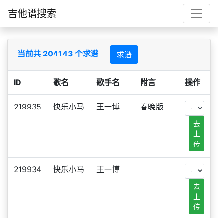
吉他谱搜索
当前共 204143 个求谱
求谱
ID
歌名
歌手名
附言
操作
219935
快乐小马
王一博
春晚版
去
上
传
219934
快乐小马
王一博
去
上
传