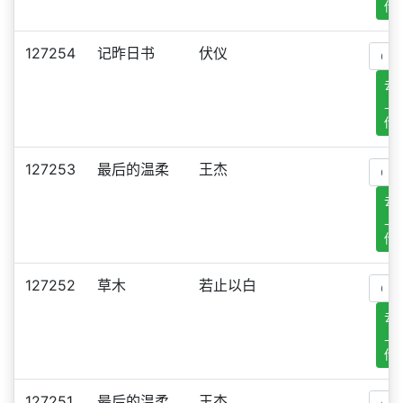
传
127254
记昨日书
伏仪
去
上
传
127253
最后的温柔
王杰
去
上
传
127252
草木
若止以白
去
上
传
127251
最后的温柔
王杰