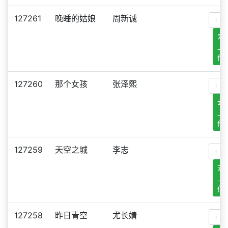
127261
晚睡的姑娘
周新诚
去
上
传
127260
那个女孩
张泽熙
去
上
传
127259
天空之城
李志
去
上
传
127258
昨日青空
尤长婧