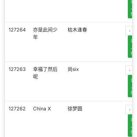
去
上
传
127264
亦是此间少
枯木逢春
年
去
上
传
127263
幸福了然后
尚six
呢
去
上
传
127262
China X
徐梦圆
去
上
传