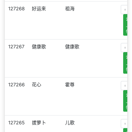
127268
好运来
祖海
去
上
传
127267
健康歌
健康歌
去
上
传
127266
花心
霍尊
去
上
传
127265
拔萝卜
儿歌