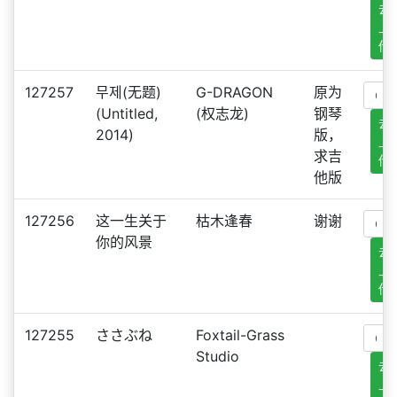
去
上
传
127257
무제(无题)
G-DRAGON
原为
(Untitled,
(权志龙)
钢琴
去
2014)
版，
上
求吉
传
他版
127256
这一生关于
枯木逢春
谢谢
你的风景
去
上
传
127255
ささぶね
Foxtail-Grass
Studio
去
上