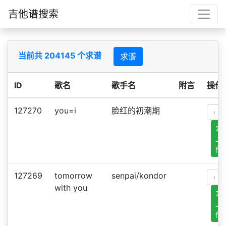
吉他谱搜索
当前共 204145 个求谱
求谱
ID
歌名
歌手名
附言
操作
127270
you=i
脸红的初潮期
去
上
传
127269
tomorrow
senpai/kondor
with you
去
上
传