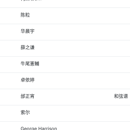
陈粒
华晨宇
薛之谦
牛尾憲輔
卓依婷
邰正宵
和弦谱
索尔
George Harrison