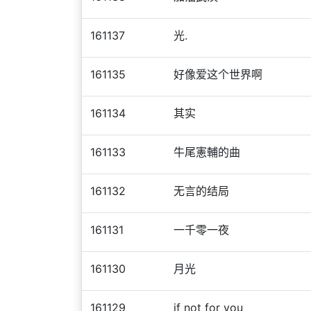
161137
光.
161135
好像爱这个世界啊
161134
其实
161133
牛尾憲輔的曲
161132
无言的结局
161131
一千零一夜
161130
月光
161129
if not for you