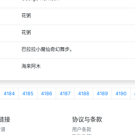
花粥
花粥
巴拉拉小魔仙奇幻舞步。
海来阿木
4184
4185
4186
4187
4188
4189
4190
链接
协议与条款
搜谱
用户条款