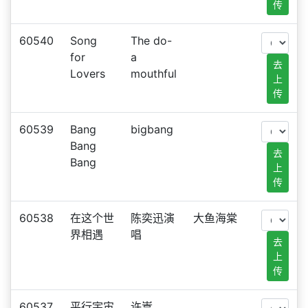
传
60540
Song
The do-
for
a
去
Lovers
mouthful
上
传
60539
Bang
bigbang
Bang
去
Bang
上
传
60538
在这个世
陈奕迅演
大鱼海棠
界相遇
唱
去
上
传
60537
平行宇宙
许嵩