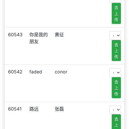
去
上
传
60543
你是我的
黄征
朋友
去
上
传
60542
faded
conor
去
上
传
60541
路远
张磊
去
上