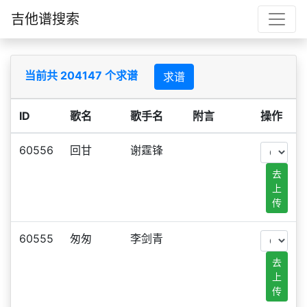
吉他谱搜索
当前共 204147 个求谱
求谱
ID
歌名
歌手名
附言
操作
60556
回甘
谢霆锋
去
上
传
60555
匆匆
李剑青
去
上
传