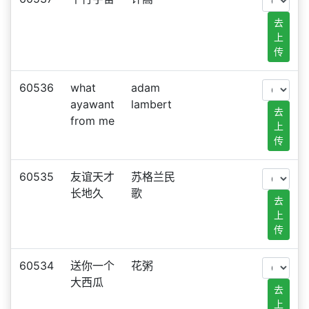
去
上
传
60536
what
adam
ayawant
lambert
去
from me
上
传
60535
友谊天才
苏格兰民
长地久
歌
去
上
传
60534
送你一个
花粥
大西瓜
去
上