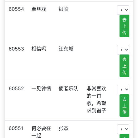
60554
牵丝戏
银临
去
上
传
60553
相信吗
汪东城
去
上
传
60552
一见钟情
使者乐队
非常喜欢
的一首
去
歌，希望
上
求到谱子
传
60551
何必要在
张杰
一起