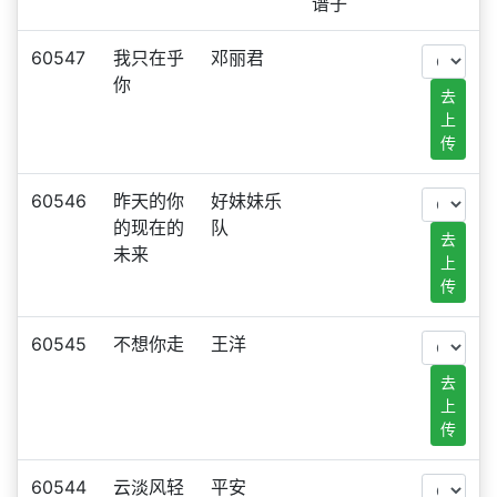
谱子
60547
我只在乎
邓丽君
你
去
上
传
60546
昨天的你
好妹妹乐
的现在的
队
去
未来
上
传
60545
不想你走
王洋
去
上
传
60544
云淡风轻
平安