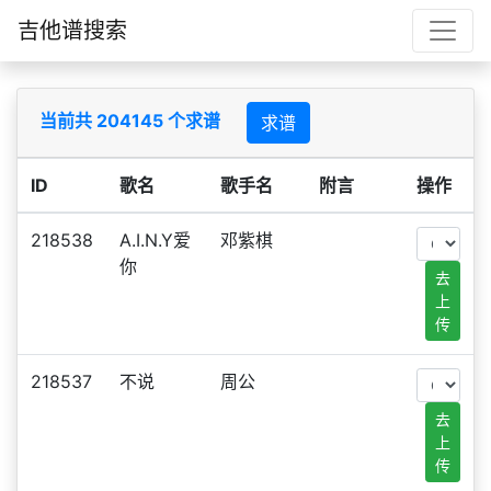
吉他谱搜索
当前共 204145 个求谱
求谱
ID
歌名
歌手名
附言
操作
218538
A.I.N.Y爱
邓紫棋
你
去
上
传
218537
不说
周公
去
上
传