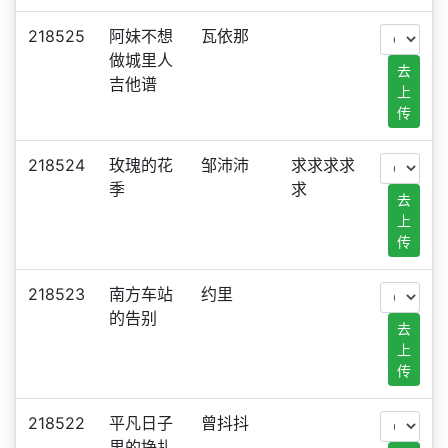
218525
阿妹不想
瓦依那
做城里人
去
吉他谱
上
传
218524
玫瑰的花
邹沛沛
求求求求
季
求
去
上
传
218523
南方车站
约里
的告别
去
上
传
218522
平凡日子
曾抖抖
里的挣扎