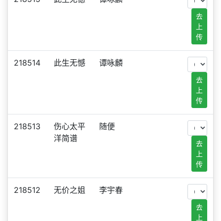
去
上
传
218514
此生无憾
谭咏麟
去
上
传
218513
伤心太平
随便
洋简谱
去
上
传
218512
无价之姐
李宇春
去
上