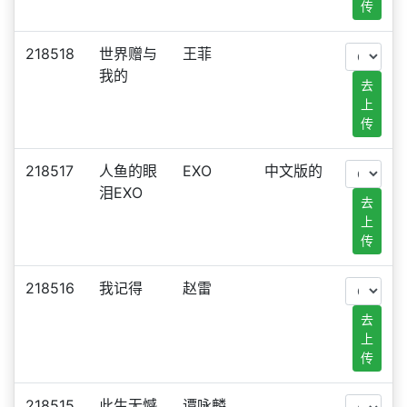
传
218518
世界赠与
王菲
我的
去
上
传
218517
人鱼的眼
EXO
中文版的
泪EXO
去
上
传
218516
我记得
赵雷
去
上
传
218515
此生无憾
谭咏麟