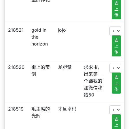
去
上
传
218521
gold in
jojo
the
去
horizon
上
传
218520
街上的宝
龙胆紫
求求 扒
剑
出来第一
去
个踢我的
上
加微信我
传
给50
218519
毛主席的
才旦卓玛
光辉
去
上