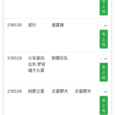
去
上
传
218530
逆行
谢霆锋
去
上
传
218529
火车驶向
刺猬乐队
云外,梦安
去
魂于九霄
上
传
218526
刹那之爱
文豪野犬
文豪野犬
去
上
传