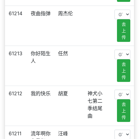
61214
夜曲指弹
周杰伦
去
上
传
61213
你好陌生
任然
人
去
上
传
61212
我的快乐
胡夏
神犬小
七第二
去
季结尾
上
曲
传
61211
流年啊你
汪峰