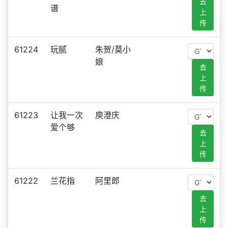
去
谱
上
传
61224
玩腻
朱贺/莫小
娘
去
上
传
61223
让我一次
庾澄庆
爱个够
去
上
传
61222
兰花指
阿里郎
去
上
传