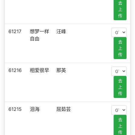
去
上
传
61217
想梦一样
汪峰
自由
去
上
传
61216
相爱很早
那英
去
上
传
61215
泪海
屈茹芸
去
上
传