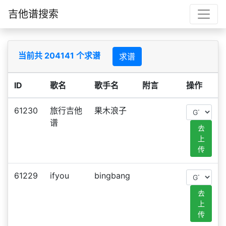
吉他谱搜索
当前共 204141 个求谱
求谱
ID
歌名
歌手名
附言
操作
61230
旅行吉他
果木浪子
谱
去
上
传
61229
ifyou
bingbang
去
上
传