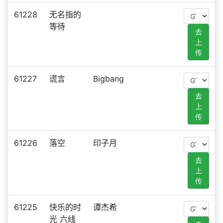
61228
无名指的
等待
去
上
传
61227
谎言
Bigbang
去
上
传
61226
落空
印子月
去
上
传
61225
快乐的时
谭杰希
光 六线