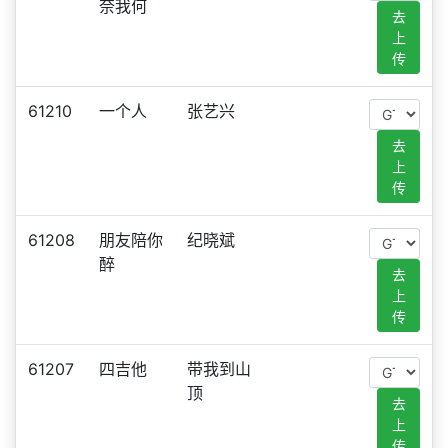
奈我何
去
上
传
61210
一个人
张艺兴
去
上
传
61208
朋友陪你
纪晓斌
醉
去
上
传
61207
四吉他
带我到山
顶
去
上
传