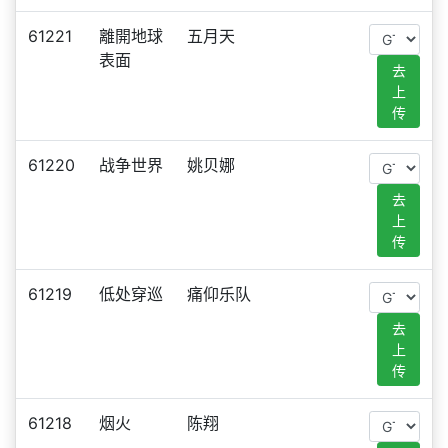
61221
離開地球
五月天
表面
去
上
传
61220
战争世界
姚贝娜
去
上
传
61219
低处穿巡
痛仰乐队
去
上
传
61218
烟火
陈翔