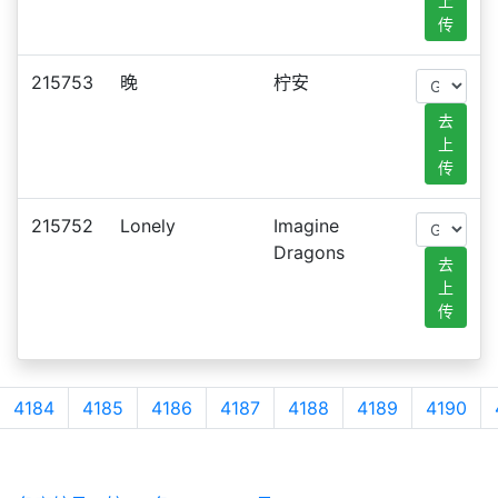
上
传
215753
晚
柠安
去
上
传
215752
Lonely
Imagine
Dragons
去
上
传
4184
4185
4186
4187
4188
4189
4190