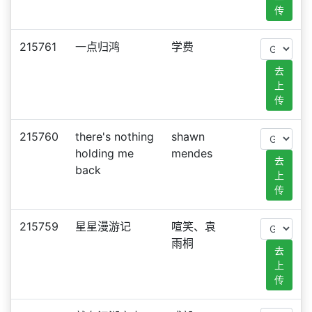
传
215761
一点归鸿
学费
去
上
传
215760
there's nothing
shawn
holding me
mendes
去
back
上
传
215759
星星漫游记
喧笑、袁
雨桐
去
上
传