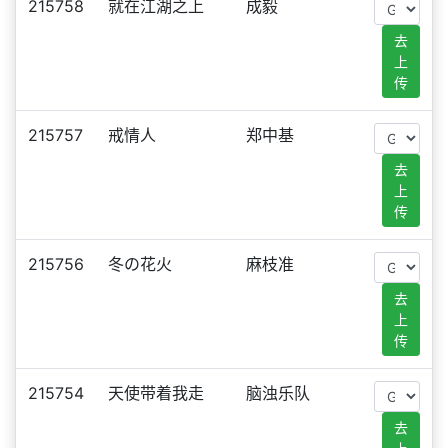
215758
就在江湖之上
成毅
去
上
传
215757
戒情人
郑中基
去
上
传
215756
冬の花火
麻枝准
去
上
传
215754
天使带着我走
脑浊乐队
去