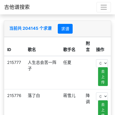
吉他谱搜索
当前共 204145 个求谱
求谱
附
ID
歌名
歌手名
言
操作
215777
人生总会苦一阵
任夏
子
去
上
传
215776
落了白
蒋雪儿
降
调
去
上