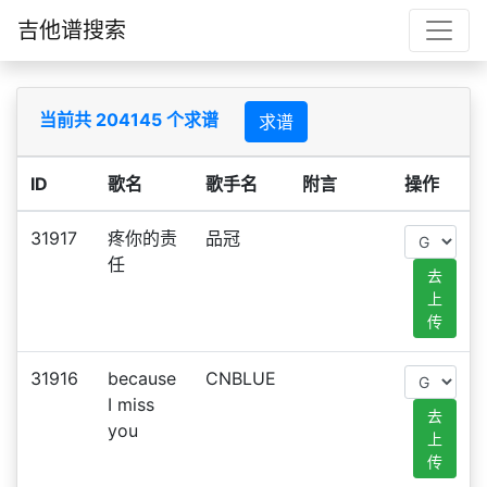
吉他谱搜索
当前共 204145 个求谱
求谱
ID
歌名
歌手名
附言
操作
31917
疼你的责
品冠
任
去
上
传
31916
because
CNBLUE
I miss
去
you
上
传