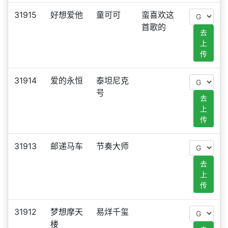
31915
好想爱他
童可可
蛮喜欢这
首歌的
去
上
传
31914
爱的永恒
泰坦尼克
号
去
上
传
31913
邮递马车
节奏大师
去
上
传
31912
梦想摩天
易烊千玺
楼