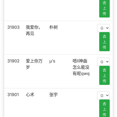
去
上
传
31903
我爱你，
朴树
再见
去
上
传
31902
爱上你万
μ's
唔ll神曲
岁
怎么能没
去
有呢qwq
上
传
31901
心术
张宇
去
上
传