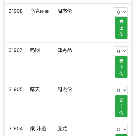
31908
乌克丽丽
周杰伦
去
上
传
31907
呜咽
郑秀晶
去
上
传
31905
晴天
周杰伦
去
上
传
31904
家 味道
庞龙