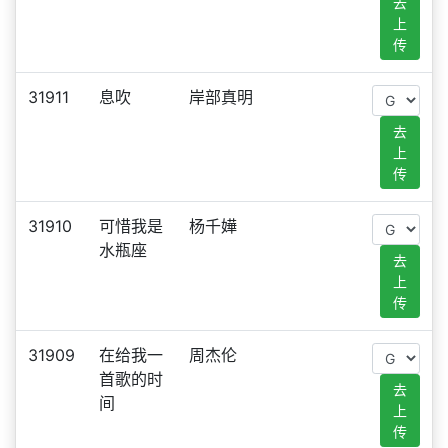
去
上
传
31911
息吹
岸部真明
去
上
传
31910
可惜我是
杨千嬅
水瓶座
去
上
传
31909
在给我一
周杰伦
首歌的时
去
间
上
传