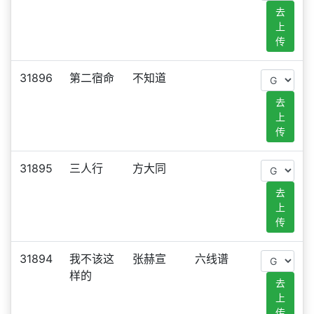
去
上
传
31896
第二宿命
不知道
去
上
传
31895
三人行
方大同
去
上
传
31894
我不该这
张赫宣
六线谱
样的
去
上
传