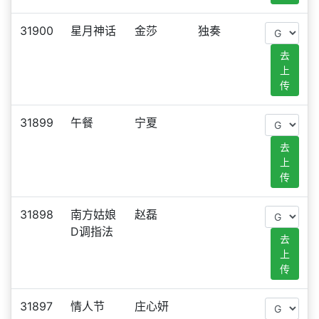
31900
星月神话
金莎
独奏
去
上
传
31899
午餐
宁夏
去
上
传
31898
南方姑娘
赵磊
D调指法
去
上
传
31897
情人节
庄心妍