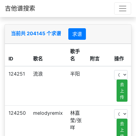
吉他谱搜索
当前共 204145 个求谱
求谱
歌手
ID
歌名
名
附言
操作
124251
流浪
半阳
去
上
传
124250
melodyremix
林嘉
莹/张
去
咩
上