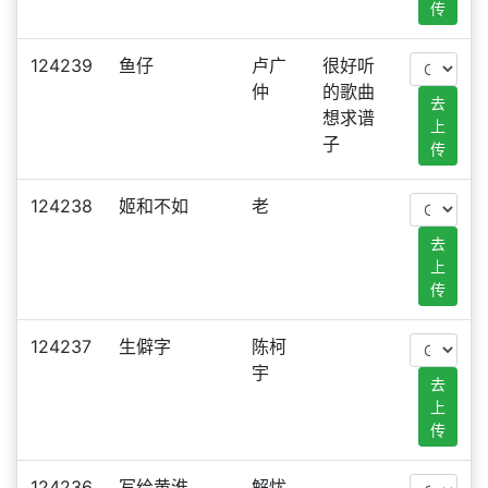
传
124239
鱼仔
卢广
很好听
仲
的歌曲
去
想求谱
上
子
传
124238
姬和不如
老
去
上
传
124237
生僻字
陈柯
宇
去
上
传
124236
写给黄淮
解忧