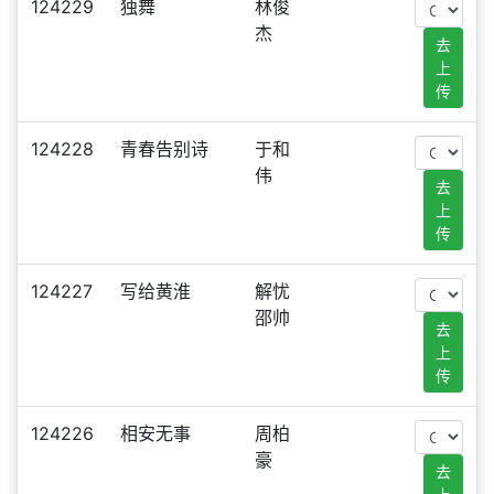
124229
独舞
林俊
杰
去
上
传
124228
青春告别诗
于和
伟
去
上
传
124227
写给黄淮
解忧
邵帅
去
上
传
124226
相安无事
周柏
豪
去