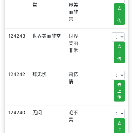
常
界美
去
丽非
上
常
传
124243
世界美丽非常
世界
美丽
去
非常
上
传
124242
拜无忧
萧忆
情
去
上
传
124240
无问
毛不
易
去
上