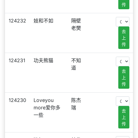
传
124232
妓和不如
隔壁
老樊
去
上
传
124231
功夫熊猫
不知
道
去
上
传
124230
Loveyou
陈杰
more爱你多
瑞
去
一些
上
传