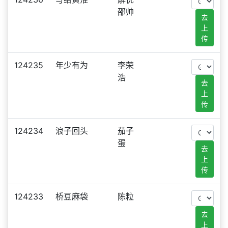
邵帅
去
上
传
124235
年少有为
李荣
浩
去
上
传
124234
浪子回头
茄子
蛋
去
上
传
124233
桥豆麻袋
陈粒
去
上