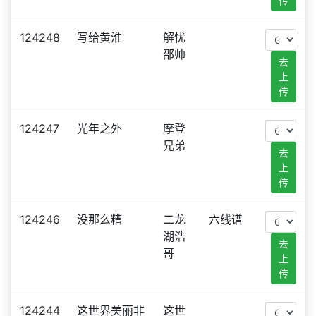
传
124248
写给黄淮
解忧
邵帅
去
上
传
124247
光年之外
摩登
兄弟
去
上
传
124246
没那么糟
二龙
六线谱
湖浩
去
哥
上
传
124244
这世界美丽非
这世