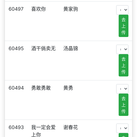
60497
喜欢你
黄家驹
去
上
传
60495
酒干倘卖无
汤晶锦
去
上
传
60494
勇敢勇敢
黄勇
去
上
传
60493
我一定会爱
谢春花
上你