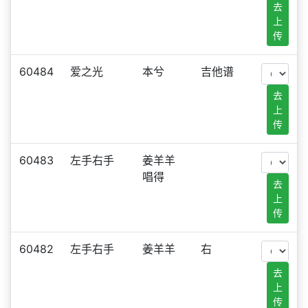
去
上
传
60484
爱之光
本兮
吉他谱
去
上
传
60483
左手右手
姜羊羊
唱得
去
上
传
60482
左手右手
姜羊羊
右
去
上
传