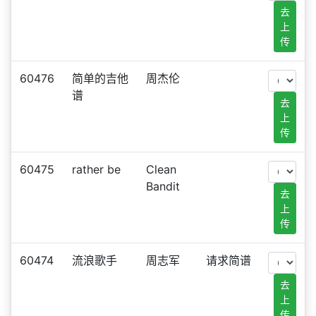
去
上
传
60476
简单的吉他
周杰伦
谱
去
上
传
60475
rather be
Clean
Bandit
去
上
传
60474
流浪歌手
周志军
请求简谱
去
上
传