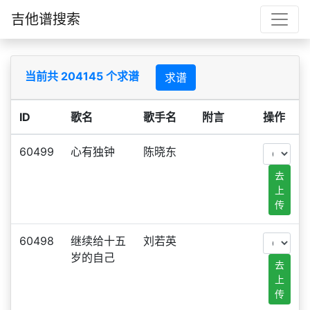
吉他谱搜索
当前共 204145 个求谱
求谱
ID
歌名
歌手名
附言
操作
60499
心有独钟
陈晓东
去
上
传
60498
继续给十五
刘若英
岁的自己
去
上
传