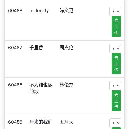
60488
mr.lonely
陈奕迅
去
上
传
60487
千里香
周杰伦
去
上
传
60486
不为谁也做
林俊杰
的歌
去
上
传
60485
后来的我们
五月天