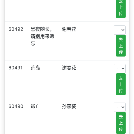
去
上
传
60492
黑夜随长，
谢春花
请别用来遗
去
忘
上
传
60491
荒岛
谢春花
去
上
传
60490
逃亡
孙燕姿
去
上
传