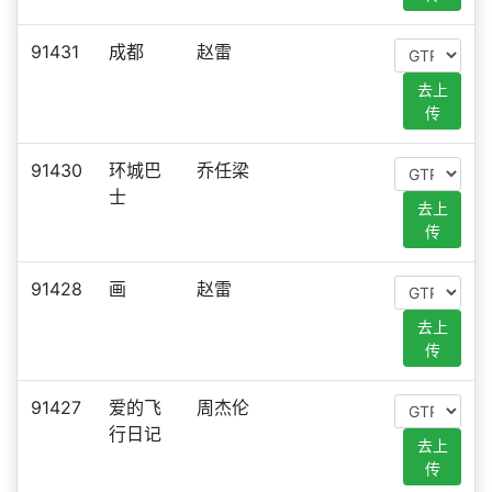
91431
成都
赵雷
去上
传
91430
环城巴
乔任梁
士
去上
传
91428
画
赵雷
去上
传
91427
爱的飞
周杰伦
行日记
去上
传