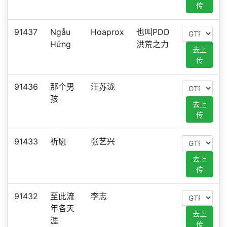
传
91437
Ngẫu
Hoaprox
也叫PDD
Hứng
洪荒之力
去上
传
91436
那个男
汪苏泷
孩
去上
传
91433
祈愿
张艺兴
去上
传
91432
至此流
李志
年各天
去上
涯
传