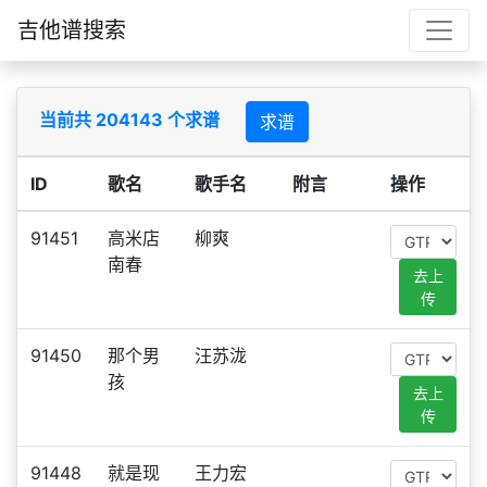
吉他谱搜索
当前共 204143 个求谱
求谱
ID
歌名
歌手名
附言
操作
91451
高米店
柳爽
南春
去上
传
91450
那个男
汪苏泷
孩
去上
传
91448
就是现
王力宏