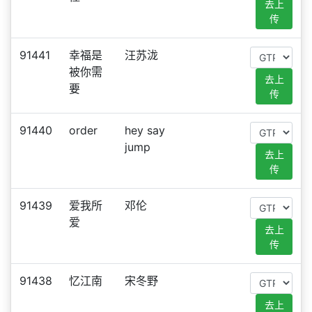
去上
传
91441
幸福是
汪苏泷
被你需
去上
要
传
91440
order
hey say
jump
去上
传
91439
爱我所
邓伦
爱
去上
传
91438
忆江南
宋冬野
去上