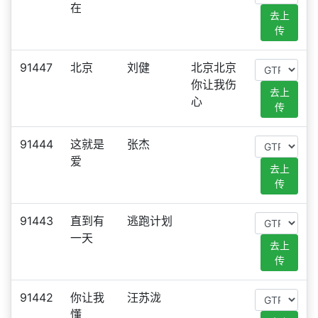
在
去上
传
91447
北京
刘健
北京北京
你让我伤
去上
心
传
91444
这就是
张杰
爱
去上
传
91443
直到有
逃跑计划
一天
去上
传
91442
你让我
汪苏泷
懂