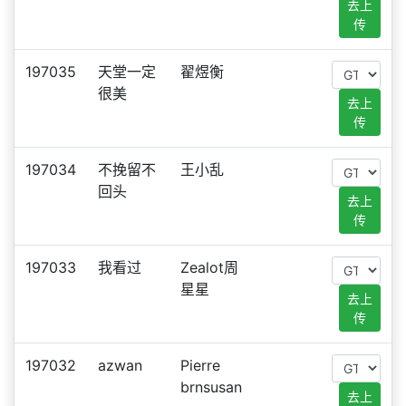
去上
传
197035
天堂一定
翟煜衡
很美
去上
传
197034
不挽留不
王小乱
回头
去上
传
197033
我看过
Zealot周
星星
去上
传
197032
azwan
Pierre
brnsusan
去上