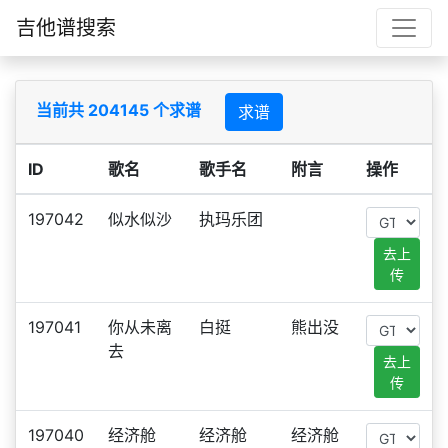
吉他谱搜索
当前共 204145 个求谱
求谱
ID
歌名
歌手名
附言
操作
197042
似水似沙
执玛乐团
去上
传
197041
你从未离
白挺
熊出没
去
去上
传
197040
经济舱
经济舱
经济舱