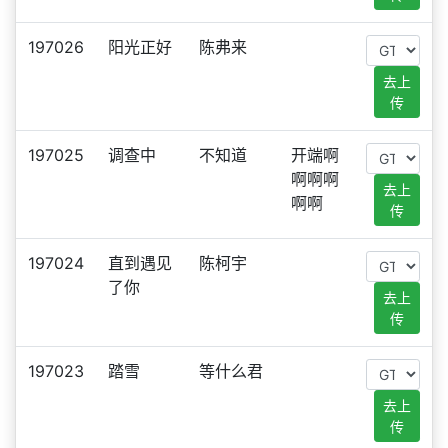
197026
阳光正好
陈弗来
去上
传
197025
调查中
不知道
开端啊
啊啊啊
去上
啊啊
传
197024
直到遇见
陈柯宇
了你
去上
传
197023
踏雪
等什么君
去上
传