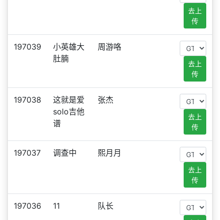
去上
传
197039
小英雄大
周游咯
肚腩
去上
传
197038
这就是爱
张杰
solo吉他
去上
谱
传
197037
调查中
熙月月
去上
传
197036
11
队长