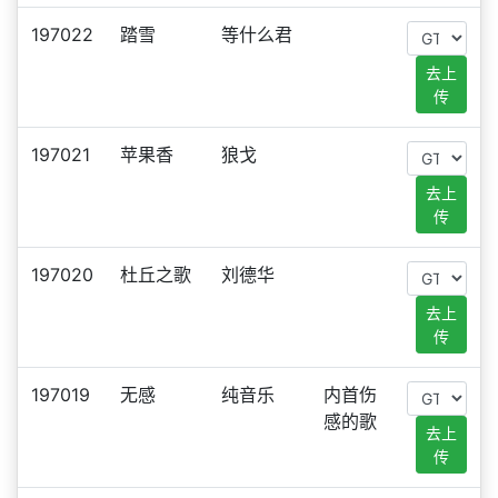
197022
踏雪
等什么君
去上
传
197021
苹果香
狼戈
去上
传
197020
杜丘之歌
刘德华
去上
传
197019
无感
纯音乐
内首伤
感的歌
去上
传