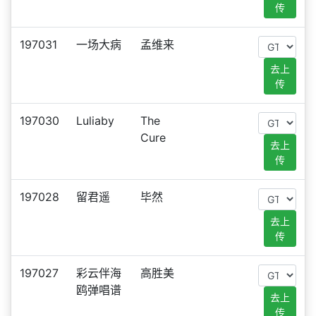
传
197031
一场大病
孟维来
去上
传
197030
Luliaby
The
Cure
去上
传
197028
留君遥
毕然
去上
传
197027
彩云伴海
高胜美
鸥弹唱谱
去上
传