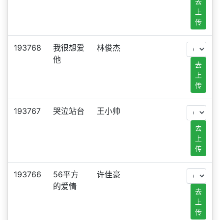
去
上
传
193768
我很想爱
林俊杰
他
去
上
传
193767
哭泣站台
王小帅
去
上
传
193766
56平方
许佳豪
的爱情
去
上
传