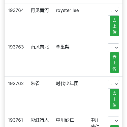
193764
再见南河
royster lee
去
上
传
193763
南风向北
李里梨
去
上
传
193762
朱雀
时代少年团
去
上
传
193761
彩虹猎人
中川砂仁
中川
砂仁