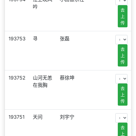
吟
去
上
传
193753
寻
张磊
去
上
传
193752
山河无恙
蔡徐坤
在我胸
去
上
传
193751
天问
刘宇宁
去
上