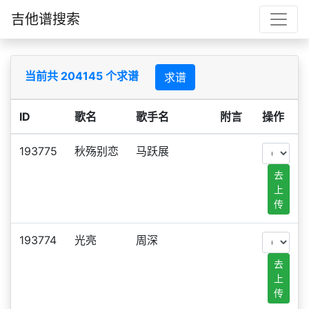
吉他谱搜索
当前共 204145 个求谱
求谱
ID
歌名
歌手名
附言
操作
193775
秋殇别恋
马跃展
去
上
传
193774
光亮
周深
去
上
传