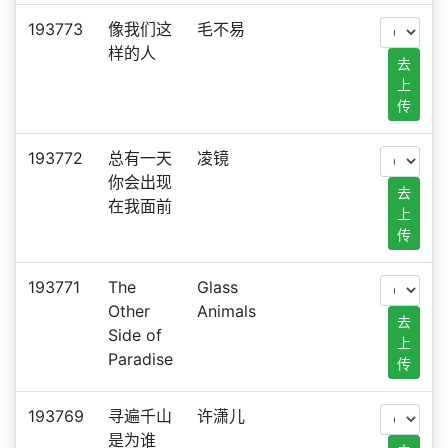
193773
像我们这
毛不易
样的人
去
上
传
193772
总有一天
凌镜
你会出现
去
在我面前
上
传
193771
The
Glass
Other
Animals
去
Side of
上
Paradise
传
193769
寻遍千山
许潇儿
是为谁