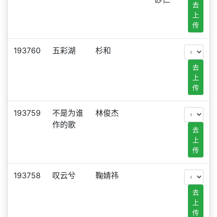
去
上
传
193760
五彩湖
杉和
去
上
传
193759
不是为谁
林俊杰
作的歌
去
上
传
193758
叹云兮
鞠婧祎
去
上
传