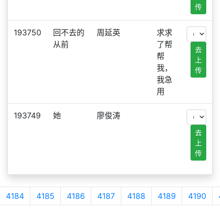
传
193750
回不去的
周延英
求求
从前
了帮
去
帮
上
我，
传
我急
用
193749
她
廖俊涛
去
上
传
4184
4185
4186
4187
4188
4189
4190