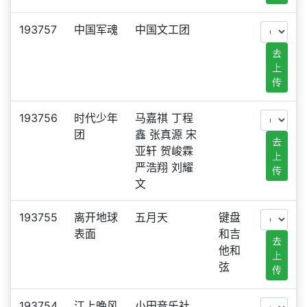
193757
中国军魂
中国文工团
去
上
传
193756
时代少年
马嘉祺 丁程
团
鑫 张真源 宋
去
亚轩 贺峻霖
上
严浩翔 刘耀
传
文
193755
离开地球
五月天
键盘
表面
和吉
去
他和
上
弦
传
193754
江上晚风
小田音乐社