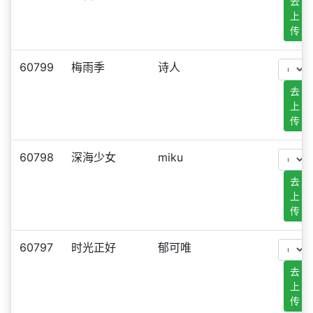
去
上
传
60799
梅雨季
诗人
去
上
传
60798
深海少女
miku
去
上
传
60797
时光正好
郁可唯
去
上
传