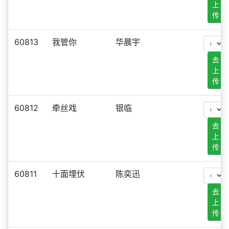
上
传
60813
我管你
华晨宇
去
上
传
60812
牵丝戏
银临
去
上
传
60811
十面埋伏
陈奕迅
去
上
传