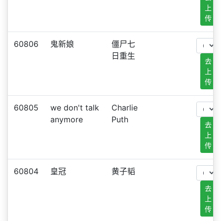
上
传
60806
鬼新娘
僵尸七
日重生
去
上
传
60805
we don't talk
Charlie
anymore
Puth
去
上
传
60804
皇冠
黄子韬
去
上
传