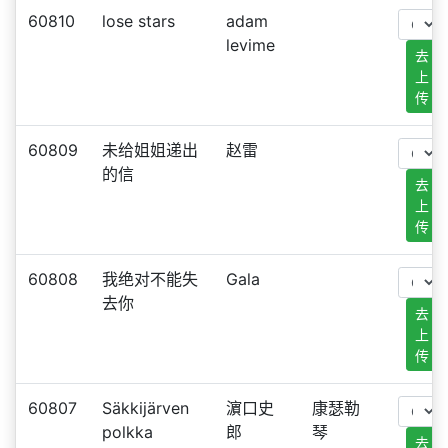
60810
lose stars
adam
levime
去
上
传
60809
未给姐姐递出
赵雷
的信
去
上
传
60808
我绝对不能失
Gala
去你
去
上
传
60807
Säkkijärven
濵口史
康瑟勒
polkka
郎
琴
去