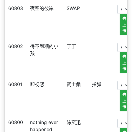
60803
夜空的彼岸
SWAP
去
上
传
60802
得不到糖的小
丁丁
孩
去
上
传
60801
即视感
武士桑
指弹
去
上
传
60800
nothing ever
陈奕迅
happened