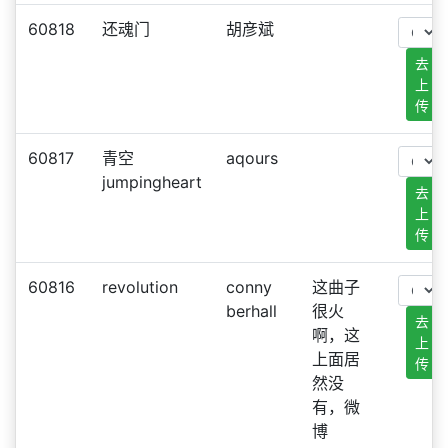
60818
还魂门
胡彦斌
去
上
传
60817
青空
aqours
jumpingheart
去
上
传
60816
revolution
conny
这曲子
berhall
很火
去
啊，这
上
上面居
传
然没
有，微
博