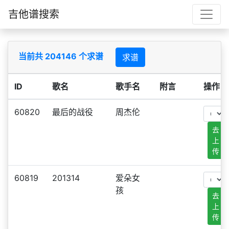
吉他谱搜索
当前共 204146 个求谱
求谱
ID
歌名
歌手名
附言
操作
60820
最后的战役
周杰伦
去
上
传
60819
201314
爱朵女
孩
去
上
传