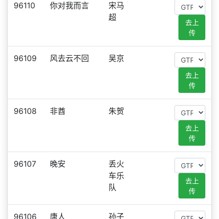
96110
你对我而言
宋马
超
去上
传
96109
风去云不回
吴京
去上
传
96108
非酋
朱贺
去上
传
96107
晚安
丢火
车乐
去上
队
传
96106
唐人
孙子