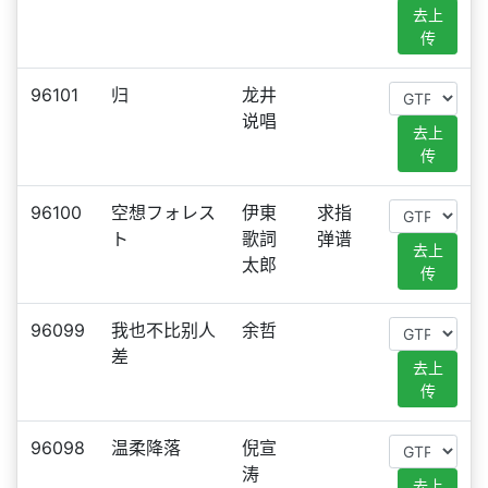
去上
传
96101
归
龙井
说唱
去上
传
96100
空想フォレス
伊東
求指
ト
歌詞
弹谱
去上
太郎
传
96099
我也不比别人
余哲
差
去上
传
96098
温柔降落
倪宣
涛
去上