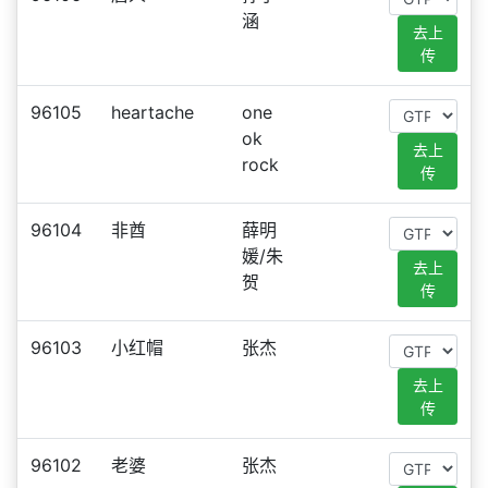
涵
去上
传
96105
heartache
one
ok
去上
rock
传
96104
非酋
薛明
媛/朱
去上
贺
传
96103
小红帽
张杰
去上
传
96102
老婆
张杰