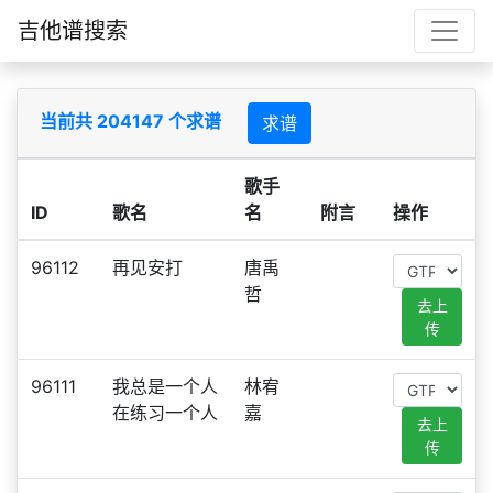
吉他谱搜索
当前共 204147 个求谱
求谱
歌手
ID
歌名
名
附言
操作
96112
再见安打
唐禹
哲
去上
传
96111
我总是一个人
林宥
在练习一个人
嘉
去上
传