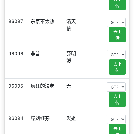
传
96097
东京不太热
洛天
依
去上
传
96096
非酋
薛明
媛
去上
传
96095
疯狂的法老
无
去上
传
96094
爆刘继芬
发姐
去上