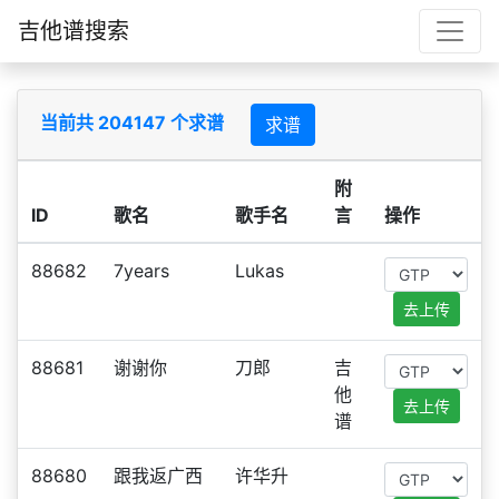
吉他谱搜索
当前共 204147 个求谱
求谱
附
ID
歌名
歌手名
言
操作
88682
7years
Lukas
去上传
88681
谢谢你
刀郎
吉
他
去上传
谱
88680
跟我返广西
许华升