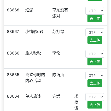
88668
烂泥
草东没有
派对
去上传
88667
小情歌d调
苏打绿
去上传
88666
旅人秋秋
李伦
去上传
88665
喜欢你时的
陈绮贞
内心活动
去上传
88664
单人旅途
许嵩
求
简
去上传
谱