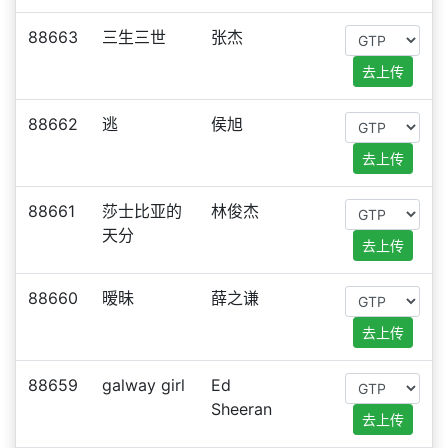
88663
三生三世
张杰
去上传
88662
逃
侯旭
去上传
88661
莎士比亚的
林俊杰
天分
去上传
88660
暧昧
薛之谦
去上传
88659
galway girl
Ed
Sheeran
去上传