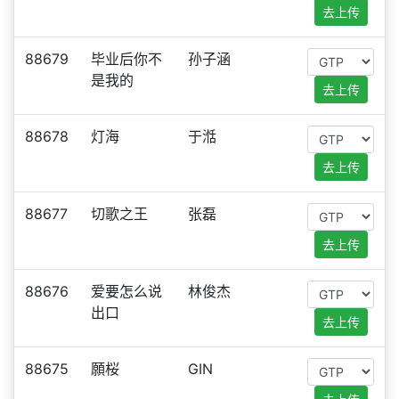
去上传
88679
毕业后你不
孙子涵
是我的
去上传
88678
灯海
于湉
去上传
88677
切歌之王
张磊
去上传
88676
爱要怎么说
林俊杰
出口
去上传
88675
願桜
GIN