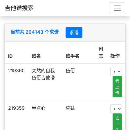
吉他谱搜索
当前共 204143 个求谱
求谱
附
ID
歌名
歌手名
言
操作
219360
突然的自我
伍佰
伍佰吉他谱
去
上
传
219359
半点心
草锰
去
上