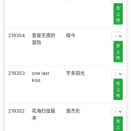
去
上
传
219354
爱是无畏的
程今
冒险
去
上
传
219353
one last
宇多田光
kiss
去
上
传
219352
花海扫弦版
周杰伦
本
去
上