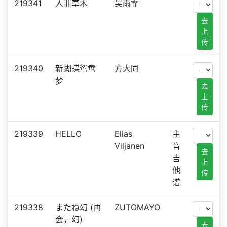
219341
人非草木
吴雨霏
去
上
传
219340
新蝴蝶鸳鸯
方大同
梦
去
上
传
219339
HELLO
Elias
主
Viljanen
音
去
吉
上
他
传
谱
219338
またね幻 (再
ZUTOMAYO
会，幻)
去