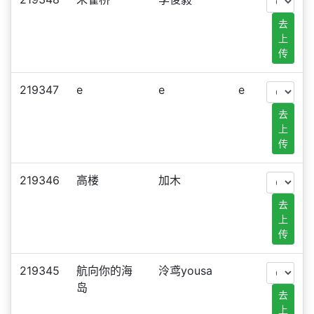
去
上
传
219347
e
e
e
去
上
传
219346
高楼
加木
去
上
传
219345
航向你的海
泠鸢yousa
岛
去
上