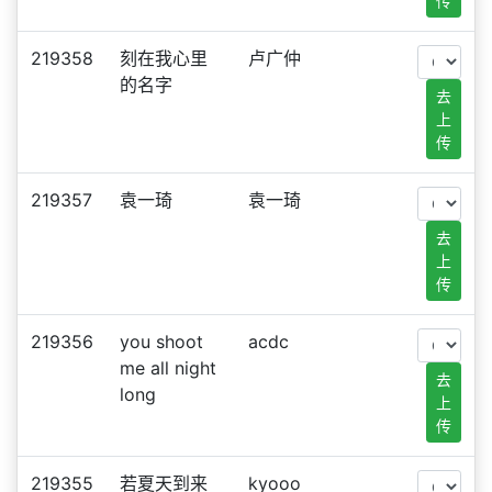
传
219358
刻在我心里
卢广仲
的名字
去
上
传
219357
袁一琦
袁一琦
去
上
传
219356
you shoot
acdc
me all night
去
long
上
传
219355
若夏天到来
kyooo