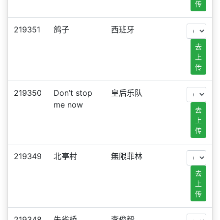
传
219351
鸽子
西班牙
去
上
传
219350
Don’t stop
皇后乐队
me now
去
上
传
219349
北亭村
無限菲林
去
上
传
219348
朱雀桥
李俊毅