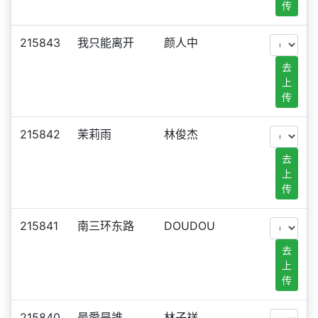
传
215843
我只能离开
颜人中
去
上
传
215842
茉莉雨
林俊杰
去
上
传
215841
南三环东路
DOUDOU
去
上
传
215840
最愛是誰
林子祥