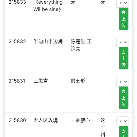
215833
《everything
无
无
Wii be sine》
去
上
传
215832
半边山半边海
陈楚生 王
铮亮
去
上
传
215831
三思吉
俱五形
去
上
传
215830
无人区玫瑰
一颗狼心
这
个
去
抖