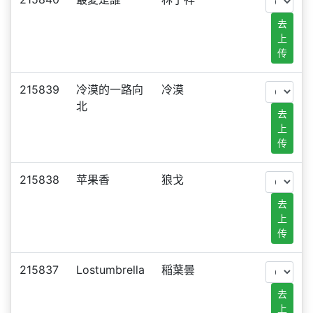
去
上
传
215839
冷漠的一路向
冷漠
北
去
上
传
215838
苹果香
狼戈
去
上
传
215837
Lostumbrella
稲葉曇
去
上