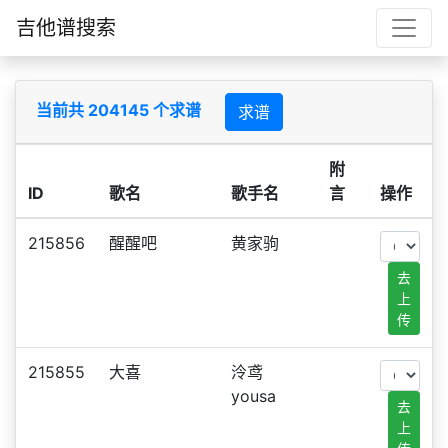
吉他谱搜索
当前共 204145 个求谱
求谱
附
ID
歌名
歌手名
言
操作
215856
醒醒吧
黄家驹
去
上
传
215855
大喜
泠鸢
yousa
去
上