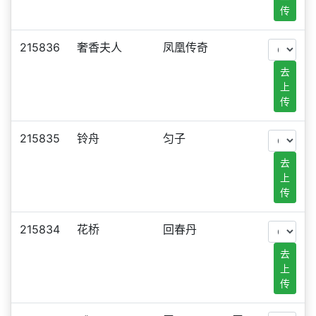
传
215836
奢香夫人
凤凰传奇
去
上
传
215835
铃舟
匀子
去
上
传
215834
花桥
回春丹
去
上
传