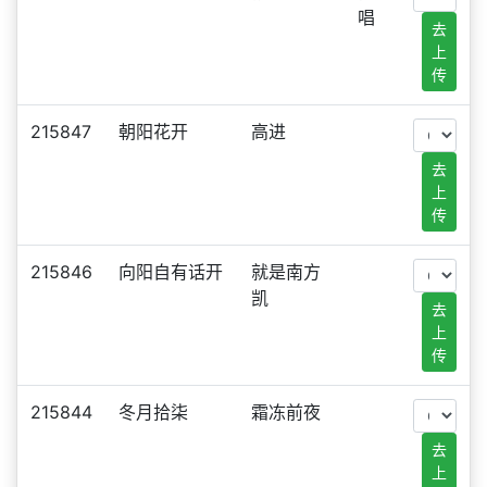
唱
去
上
传
215847
朝阳花开
高进
去
上
传
215846
向阳自有话开
就是南方
凯
去
上
传
215844
冬月拾柒
霜冻前夜
去
上