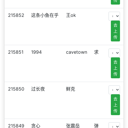
传
215852
这条小鱼在乎
王ok
去
上
传
215851
1994
cavetown
求
去
上
传
215850
过长夜
鲜克
去
上
传
215849
贪心
张震岳
弹