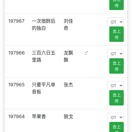
传
197967
一次宿醉后
刘佳
的独白
奇
去上
传
197966
三百六日五
龙飘
::′
里路
飘
去上
传
197965
只要平凡单
张杰
音板
去上
传
197964
苹果香
狼戈
去上