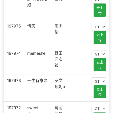
娘
去上
传
197975
情天
周杰
伦
去上
传
197974
memeshe
野田
洋次
去上
郎
传
197973
一生有意义
罗文
甄妮p
去上
传
197972
sweet
玛丽