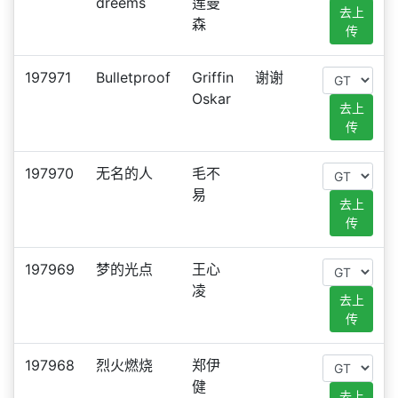
dreems
莲曼
去上
森
传
197971
Bulletproof
Griffin
谢谢
Oskar
去上
传
197970
无名的人
毛不
易
去上
传
197969
梦的光点
王心
凌
去上
传
197968
烈火燃烧
郑伊
健
去上