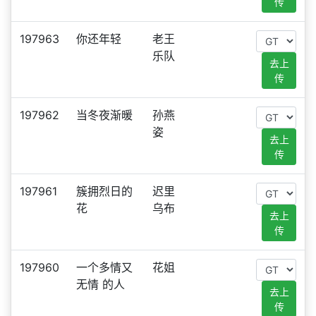
传
197963
你还年轻
老王
乐队
去上
传
197962
当冬夜渐暖
孙燕
姿
去上
传
197961
簇拥烈日的
迟里
花
乌布
去上
传
197960
一个多情又
花姐
无情 的人
去上
传