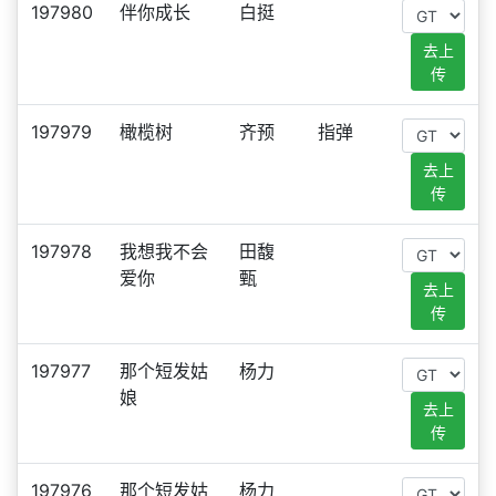
197980
伴你成长
白挺
去上
传
197979
橄榄树
齐预
指弹
去上
传
197978
我想我不会
田馥
爱你
甄
去上
传
197977
那个短发姑
杨力
娘
去上
传
197976
那个短发姑
杨力