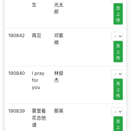
生
光太
去
郎
上
传
190842
再见
邓紫
棋
去
上
传
190840
l pray
林俊
for
杰
去
you
上
传
190839
雾里看
那英
花吉他
去
谱
上