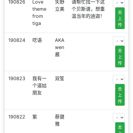
190826
Love
矢野
请帮忙找一下这
theme
立美
个贝斯谱，想重
去
from
温当年的迪迦！
上
tiga
传
190824
呓语
AKA
wen
去
酱
上
传
190823
我有一
双笙
个道姑
去
朋友
上
传
190822
紫
蔡健
雅
去