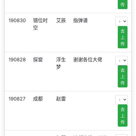
传
190830
错位时
艾辰
指弹谱
空
去
上
传
190828
探窗
浮生
谢谢各位大佬
梦
去
上
传
190827
成都
赵雷
去
上
传