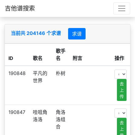
吉他谱搜索
当前共 204146 个求谱
求谱
歌手
ID
歌名
名
附言
操作
190848
平凡的
朴树
世界
去
上
传
190847
哇咀角
角洛
洛洛
洛组
去
合
上