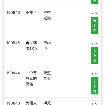
传
190846
不找了
隔壁
老樊
去
上
传
190845
再见刺
曹焱
激战场
飞
去
上
传
190844
一个有
隔壁
故事的
老樊
去
男孩
上
传
190843
美丽人
押尾