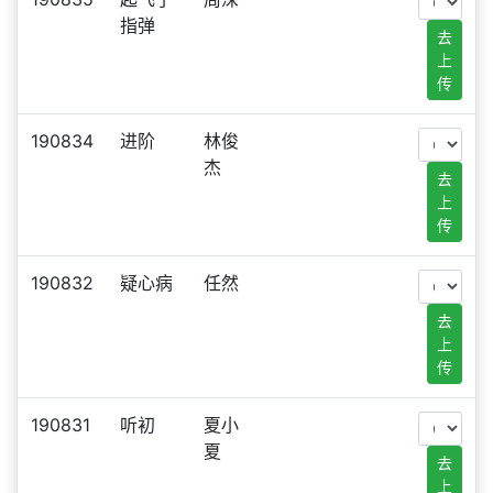
指弹
去
上
传
190834
进阶
林俊
杰
去
上
传
190832
疑心病
任然
去
上
传
190831
听初
夏小
夏
去
上