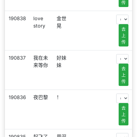
传
190838
love
金世
story
晃
去
上
传
190837
我在未
好妹
来等你
妹
去
上
传
190836
夜巴黎
！
去
上
传
190835
起飞了
周深