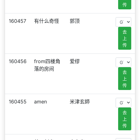
传
160457
有什么奇怪
郭顶
去
上
传
160456
from四楼角
爱缪
落的房间
去
上
传
160455
amen
米津玄師
去
上
传