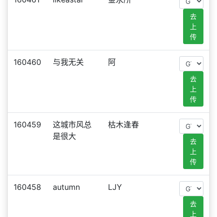
去
上
传
160460
与我无关
阿
去
上
传
160459
这城市风总
枯木逢春
是很大
去
上
传
160458
autumn
LJY
去
上