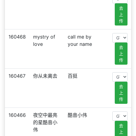
去
上
传
160468
mystry of
call me by
love
your name
去
上
传
160467
你从未离去
百挺
去
上
传
160466
夜空中最亮
酷音小伟
的星酷音小
去
伟
上