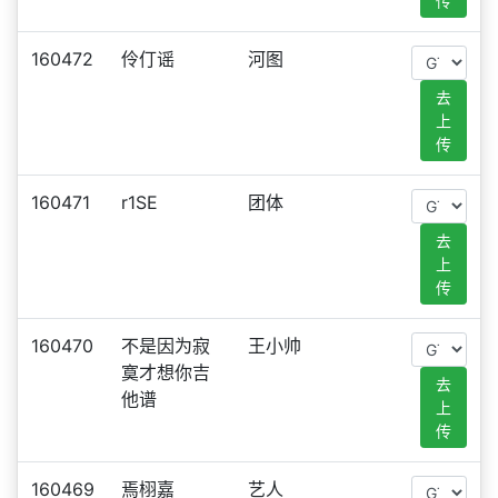
传
160472
伶仃谣
河图
去
上
传
160471
r1SE
团体
去
上
传
160470
不是因为寂
王小帅
寞才想你吉
去
他谱
上
传
160469
焉栩嘉
艺人