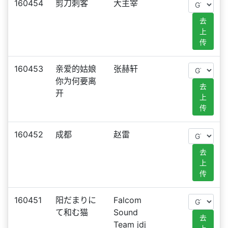
160454
剪刀刺客
大主宰
去
上
传
160453
亲爱的姑娘
张赫轩
你为何要离
去
开
上
传
160452
成都
赵雷
去
上
传
160451
阳だまりに
Falcom
て和む猫
Sound
去
Team jdj