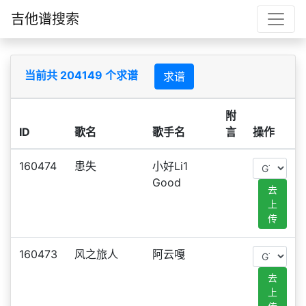
吉他谱搜索
当前共 204149 个求谱
求谱
附
ID
歌名
歌手名
言
操作
160474
患失
小好Li1
Good
去
上
传
160473
风之旅人
阿云嘎
去
上