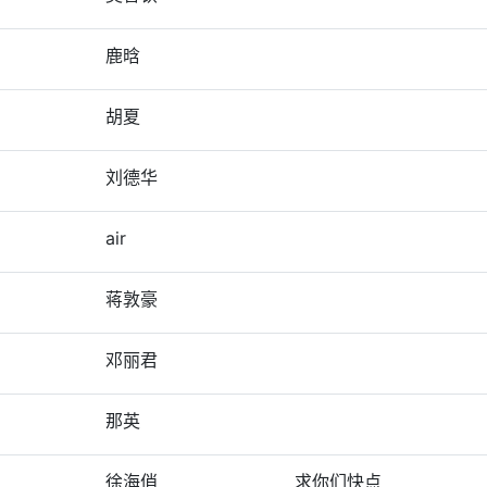
鹿晗
胡夏
刘德华
air
蒋敦豪
邓丽君
那英
徐海俏
求你们快点