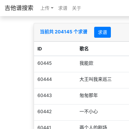
吉他谱搜索
上传
求谱
关于
当前共 204145 个求谱
求谱
ID
歌名
60445
我能欻
60444
大王叫我来巡三
60443
匆匆那年
60442
一不小心
60441
两个人的剧场