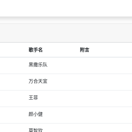
歌手名
附言
黑撒乐队
万合天宜
王菲
颜小健
莫智钦