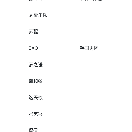
太极乐队
苏醒
EXO
韩国男团
薜之谦
谢和弦
洛天依
张艺兴
侃侃