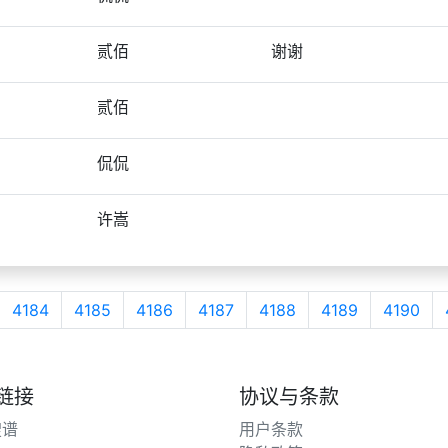
贰佰
谢谢
贰佰
侃侃
许嵩
4184
4185
4186
4187
4188
4189
4190
链接
协议与条款
搜谱
用户条款