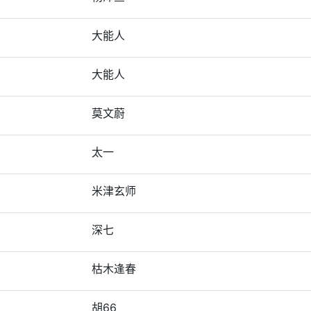
大能人
大能人
莫文蔚
太一
米津玄师
深七
枯木逢春
胡66