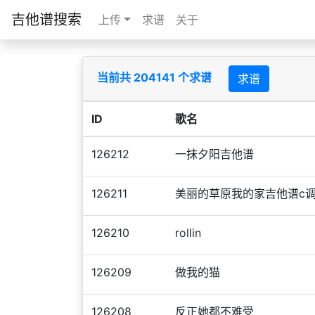
吉他谱搜索
上传
求谱
关于
当前共 204141 个求谱
求谱
ID
歌名
126212
一抹夕阳吉他谱
126211
美丽的草原我的家吉他谱c
126210
rollin
126209
做我的猫
126208
反正她都不难受