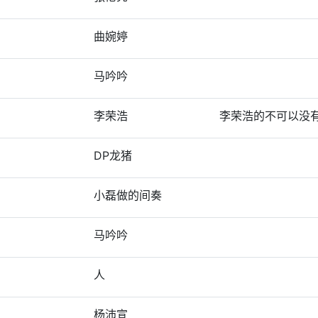
曲婉婷
马吟吟
李荣浩
李荣浩的不可以没
DP龙猪
小磊做的间奏
马吟吟
人
杨沛宣