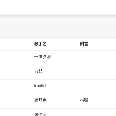
歌手名
附言
一抹夕阳
调
刀郎
khalid
满舒克
指弹
张伦亮