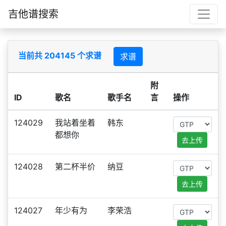
吉他谱搜索
当前共 204145 个求谱
求谱
附
ID
歌名
歌手名
言
操作
124029
我站着坐着
韩东
都想你
去上传
124028
第二杯半价
纳豆
去上传
124027
年少有为
李荣浩