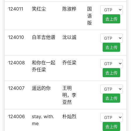
124011
笑红尘
陈淑桦
国
语
去上传
版
124010
白羊吉他谱
沈以诚
去上传
124008
和你在一起
乔任梁
乔任梁
去上传
124007
遥远的你
王明
明，李
去上传
亚然
124006
stay. with.
朴灿烈
me
去上传