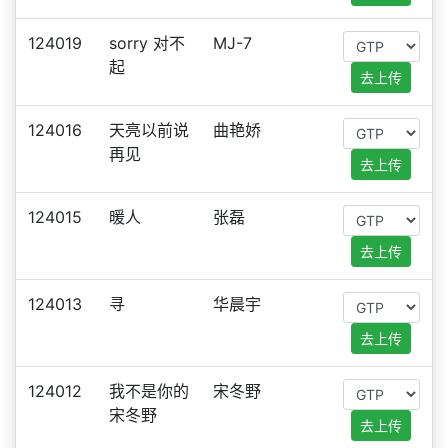
124019
sorry 对不
MJ-7
起
去上传
124016
天亮以前说
曲艳娇
再见
去上传
124015
暖人
张磊
去上传
124013
寻
华晨宇
去上传
124012
我不是你的
宋冬野
宋冬野
去上传