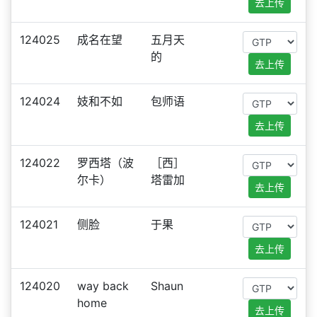
去上传
124025
成名在望
五月天
的
去上传
124024
妓和不如
包师语
去上传
124022
罗西塔（波
［西］
尔卡）
塔雷加
去上传
124021
侧脸
于果
去上传
124020
way back
Shaun
home
去上传