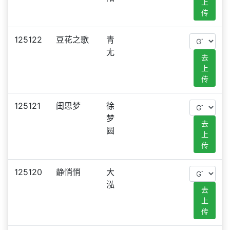
上
传
125122
豆花之歌
青
尢
去
上
传
125121
闺思梦
徐
梦
去
圆
上
传
125120
静悄悄
大
泓
去
上
传