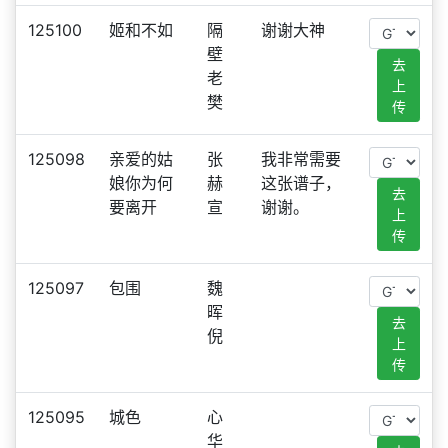
125100
姬和不如
隔
谢谢大神
壁
去
老
上
樊
传
125098
亲爱的姑
张
我非常需要
娘你为何
赫
这张谱子，
去
要离开
宣
谢谢。
上
传
125097
包围
魏
晖
去
倪
上
传
125095
城色
心
华