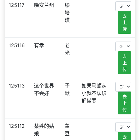
125117
晚安兰州
缪
培
去
琪
上
传
125116
有幸
老
光
去
上
传
125113
这个世界
子
如果马頔从
不会好
默
小就不认识
去
舒傲寒
上
传
125112
某姓的姑
董
娘
豆
去