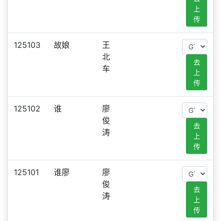
上
传
125103
故娘
王
北
去
车
上
传
125102
谁
廖
俊
去
涛
上
传
125101
谁廖
廖
俊
去
涛
上
传