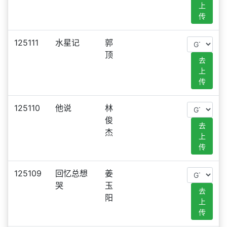
上
传
125111
水星记
郭
顶
去
上
传
125110
他说
林
俊
去
杰
上
传
125109
回忆总想
姜
哭
玉
去
阳
上
传