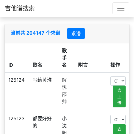
吉他谱搜索
当前共 204147 个求谱
求谱
歌
手
ID
歌名
名
附言
操作
125124
写给黄淮
解
忧
去
邵
上
帅
传
125123
都要好好
小
的
沈
去
阳