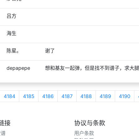
吕方
海生
陈星。
谢了
depapepe
想和基友一起弹，但是找不到谱子，求大
4184
4185
4186
4187
4188
4189
4190
链接
协议与条款
搜谱
用户条款