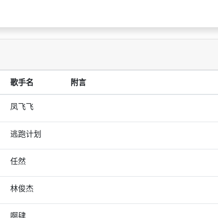
歌手名
附言
凤飞飞
逃跑计划
任然
林俊杰
啊肆