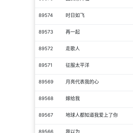
89574
时日如飞
89573
再一起
89572
走歌人
89571
征服太平洋
89569
月亮代表我的心
89568
嫁给我
89567
地球人都知道我爱上了你
89566
我以为