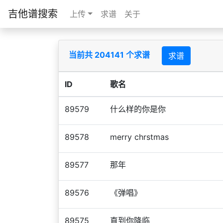
吉他谱搜索
上传
求谱
关于
当前共 204141 个求谱
求谱
ID
歌名
89579
什么样的你是你
89578
merry chrstmas
89577
那年
89576
《弹唱》
89575
直到你降临