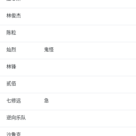
林俊杰
陈粒
灿烈
鬼怪
林锋
贰佰
七修远
急
逆向乐队
沙鲁克