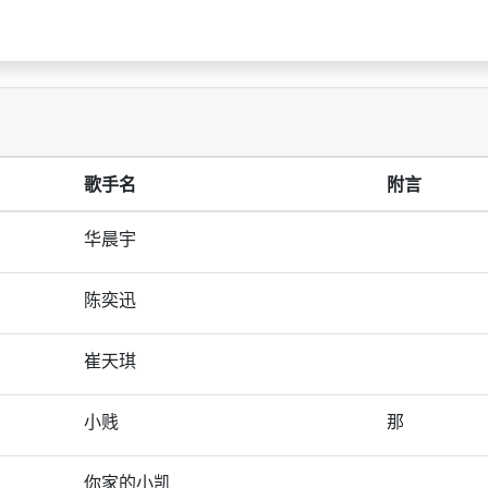
歌手名
附言
华晨宇
陈奕迅
崔天琪
小贱
那
你家的小凯