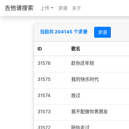
吉他谱搜索
上传
求谱
关于
当前共 204145 个求谱
求谱
ID
歌名
31576
趁你还年轻
31575
我的快乐时代
31574
放过
31573
我不配做你男朋友
31572
陪你走过