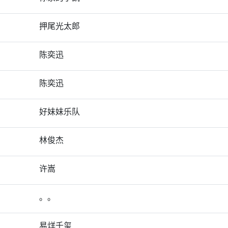
押尾光太郎
陈奕迅
陈奕迅
好妹妹乐队
林俊杰
许嵩
。。
易烊千玺