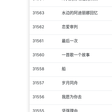
31563
水边的阿迪丽娜回忆
31562
恋爱审判
31561
最后一次
31560
一首歌一个故事
31558
船
31557
岁月同舟
31556
我愿为你去
31555
坚强理由