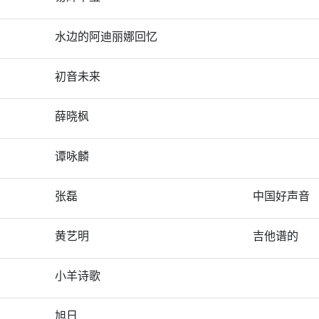
水边的阿迪丽娜回忆
初音未来
薛晓枫
谭咏麟
张磊
中国好声音
黄艺明
吉他谱的
小羊诗歌
旭日