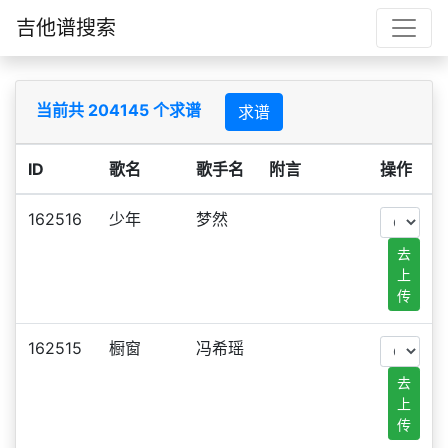
吉他谱搜索
当前共 204145 个求谱
求谱
ID
歌名
歌手名
附言
操作
162516
少年
梦然
去
上
传
162515
橱窗
冯希瑶
去
上
传