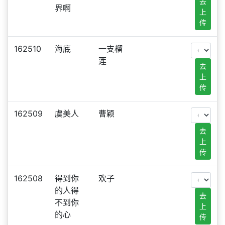
去
界啊
上
传
162510
海底
一支榴
莲
去
上
传
162509
虞美人
曹颖
去
上
传
162508
得到你
欢子
的人得
去
不到你
上
的心
传