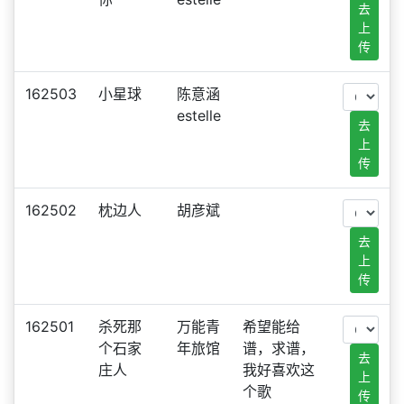
去
上
传
162503
小星球
陈意涵
estelle
去
上
传
162502
枕边人
胡彦斌
去
上
传
162501
杀死那
万能青
希望能给
个石家
年旅馆
谱，求谱，
去
庄人
我好喜欢这
上
个歌
传