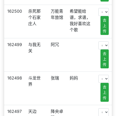
162500
杀死那
万能青
希望能给
个石家
年旅馆
谱，求谱，
去
庄人
我好喜欢这
上
个歌
传
162499
与我无
阿冗
关
去
上
传
162498
斗龙世
张瑞
妈妈
界
去
上
传
162497
天边
降央卓