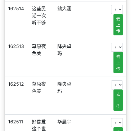
162514
这些民
翁大涵
谣一次
去
听不够
上
传
162513
草原夜
降央卓
色美
玛
去
上
传
162512
草原夜
降央卓
色美
玛
去
上
传
162511
好像爱
华晨宇
这个世