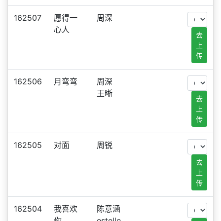
162507
愿得一
周深
心人
去
上
传
162506
月弯弯
周深
王晰
去
上
传
162505
对面
周锐
去
上
传
162504
我喜欢
陈意涵
你
estelle