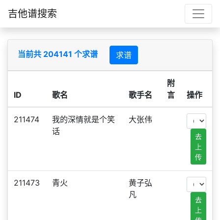
吉他谱搜索
当前共 204141 个求谱
求谱
附
ID
歌名
歌手名
言
操作
211474
我的深情就是个笑
大张伟
话
去
上
传
211473
青火
黄子弘
凡
去
上