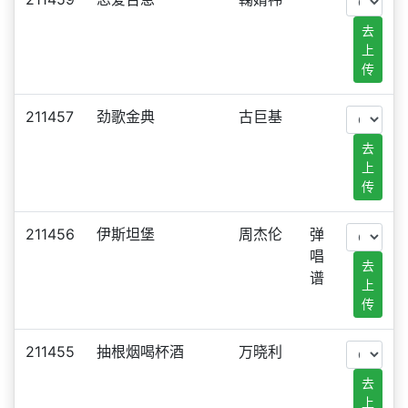
去
上
传
211457
劲歌金典
古巨基
去
上
传
211456
伊斯坦堡
周杰伦
弹
唱
去
谱
上
传
211455
抽根烟喝杯酒
万晓利
去
上