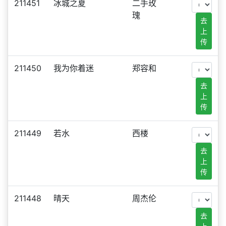
211451
冰城之夏
二手玫
瑰
去
上
传
211450
我为你着迷
郑容和
去
上
传
211449
若水
西楼
去
上
传
211448
晴天
周杰伦
去