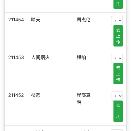
传
211454
晴天
周杰伦
去
上
传
211453
人间烟火
程响
去
上
传
211452
樱怨
岸部真
明
去
上
传