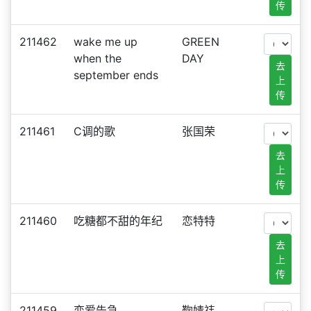
传
211462
wake me up
GREEN
when the
DAY
去
september ends
上
传
211461
C调的歌
张国荣
去
上
传
211460
吃糖都不甜的年纪
恋特特
去
上
传
211459
恋爱告急
鞠婧祎