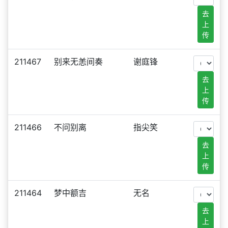
去
上
传
211467
别来无恙间奏
谢庭锋
去
上
传
211466
不问别离
指尖笑
去
上
传
211464
梦中额吉
无名
去
上