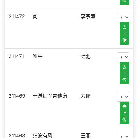
传
211472
问
李宗盛
去
上
传
211471
哑牛
蛙池
去
上
传
211469
十送红军吉他谱
刀郎
去
上
传
211468
归途有风
王菲