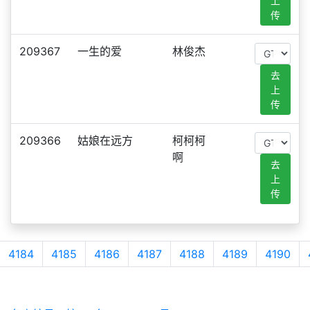
上
传
209367
一生的爱
林俊杰
去
上
传
209366
姑娘在远方
柯柯柯
啊
去
上
传
4184
4185
4186
4187
4188
4189
4190