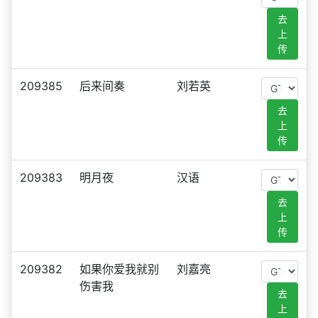
去
上
传
209385
后来间奏
刘若英
去
上
传
209383
明月夜
汉语
去
上
传
209382
如果你爱我就别
刘嘉亮
伤害我
去
上