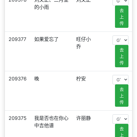
的小雨
去
上
传
209377
如果爱忘了
旺仔小
乔
去
上
传
209376
晚
柠安
去
上
传
209375
我是否也在你心
许丽静
中吉他谱
去
上