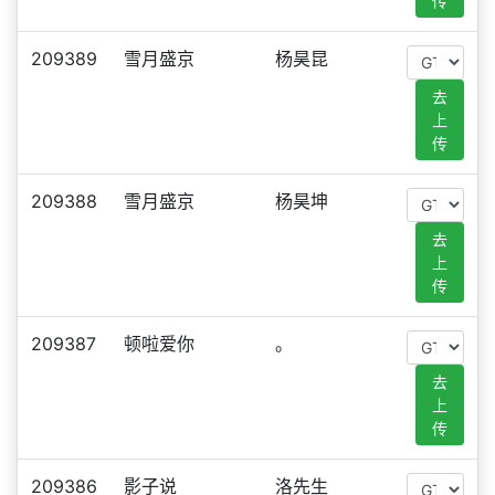
传
209389
雪月盛京
杨昊昆
去
上
传
209388
雪月盛京
杨昊坤
去
上
传
209387
顿啦爱你
。
去
上
传
209386
影子说
洛先生