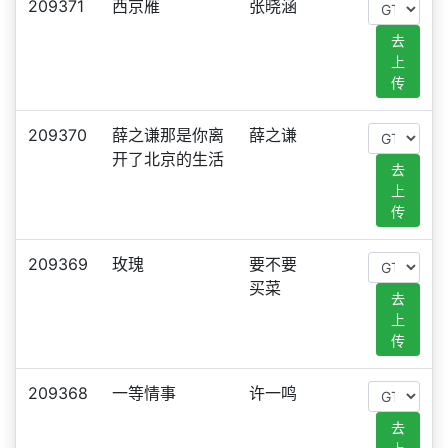
209371
西京雁
张晓涵
去
上
传
209370
薛之谦那是你离
薛之谦
开了北京的生活
去
上
传
209369
玫瑰
要不要
买菜
去
上
传
209368
一等情事
许一鸣
去