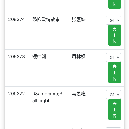
传
209374
恐怖爱情故事
张惠妹
去
上
传
209373
镜中渊
周林枫
去
上
传
209372
R&amp;amp;B
马思唯
all night
去
上
传