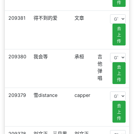
传
209381
得不到的爱
文章
去
上
传
209380
我会等
承桓
吉
他
去
弹
上
唱
传
209379
雪distance
capper
去
上
传
209378
刘文正、三月里
刘文正