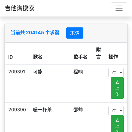
吉他谱搜索
当前共 204145 个求谱
求谱
附
ID
歌名
歌手名
言
操作
209391
可能
程响
去
上
传
209390
暖一杯茶
邵帅
去
上