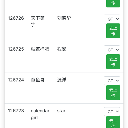
传
126726
天下第一
刘德华
等
去上
传
126725
就这样吧
程安
去上
传
126724
章鱼哥
源洋
去上
传
126723
calendar
star
girl
去上
传