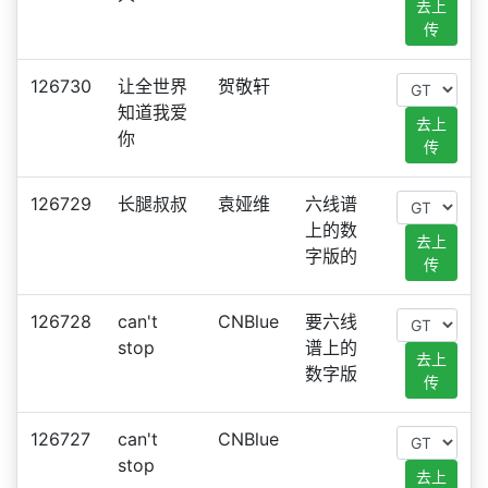
去上
传
126730
让全世界
贺敬轩
知道我爱
去上
你
传
126729
长腿叔叔
袁娅维
六线谱
上的数
去上
字版的
传
126728
can't
CNBlue
要六线
stop
谱上的
去上
数字版
传
126727
can't
CNBlue
stop
去上