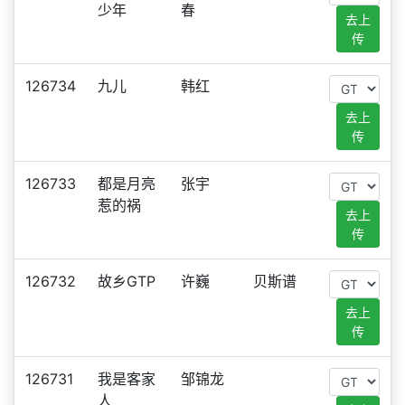
少年
春
去上
传
126734
九儿
韩红
去上
传
126733
都是月亮
张宇
惹的祸
去上
传
126732
故乡GTP
许巍
贝斯谱
去上
传
126731
我是客家
邹锦龙
人