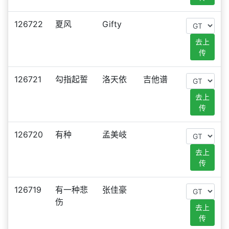
126722
夏风
Gifty
去上
传
126721
勾指起誓
洛天依
吉他谱
去上
传
126720
有种
孟美岐
去上
传
126719
有一种悲
张佳豪
伤
去上
传