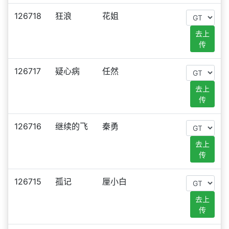
126718
狂浪
花姐
去上
传
126717
疑心病
任然
去上
传
126716
继续的飞
秦勇
去上
传
126715
孤记
厘小白
去上
传