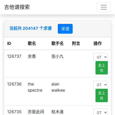
吉他谱搜索
当前共 204147 个求谱
求谱
ID
歌名
歌手名
附言
操作
126737
余香
张小九
去上
传
126736
the
alan
spectre
walkee
去上
传
126735
亦是此间
枯木逢