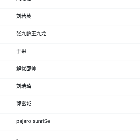
刘若英
张九龄王九龙
于果
解忧邵帅
刘瑞琦
郭富城
pajaro sunriSe
。