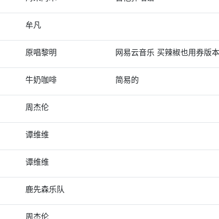
牟凡
原唱黎明
网易云音乐 买辣椒也用券版
牛奶咖啡
简易的
周杰伦
谭维维
谭维维
鹿先森乐队
周杰伦