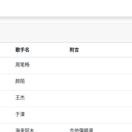
歌手名
附言
周笔畅
颜陌
王杰
于潼
海来阿木
吉他彈唱谱