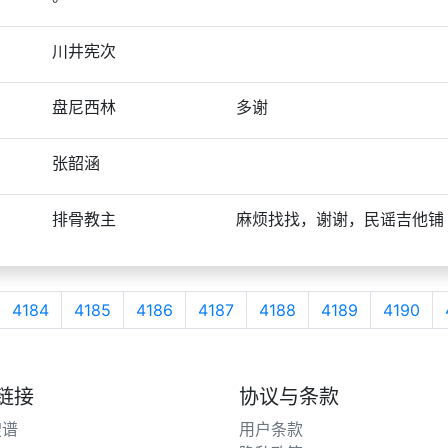
川井宪次
盘尼西林
多谢
张韶涵
排骨教主
麻烦找找，谢谢，民谣吉他铺
4184
4185
4186
4187
4188
4189
4190
链接
协议与条款
搜谱
用户条款