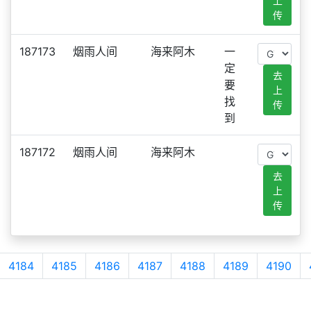
上
传
187173
烟雨人间
海来阿木
一
定
去
要
上
找
传
到
187172
烟雨人间
海来阿木
去
上
传
4184
4185
4186
4187
4188
4189
4190