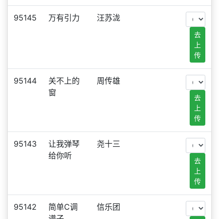
95145
万有引力
汪苏泷
去
上
传
95144
关不上的
周传雄
窗
去
上
传
95143
让我弹琴
尧十三
给你听
去
上
传
95142
简单C调
信乐团
谱子