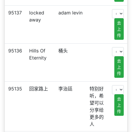
95137
locked
adam levin
away
去
上
传
95136
Hills Of
桶头
Eternity
去
上
传
95135
回家路上
李治廷
特别好
听，希
去
望可以
上
分享给
传
更多的
人