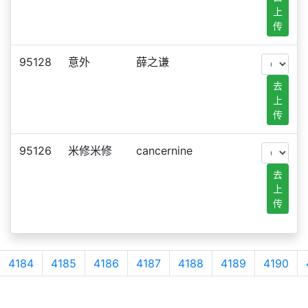
上
传
95128
意外
薛之谦
去
上
传
95126
米修米修
cancernine
去
上
传
4184
4185
4186
4187
4188
4189
4190