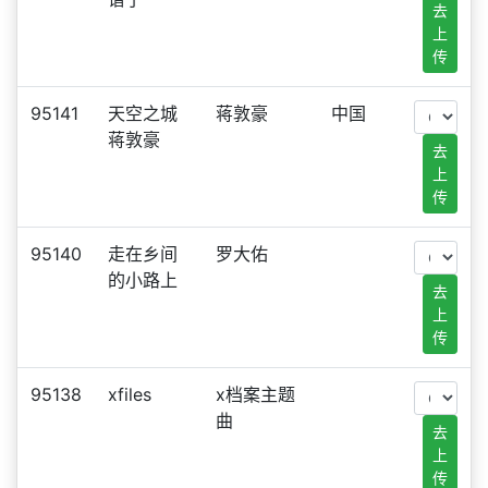
去
上
传
95141
天空之城
蒋敦豪
中国
蒋敦豪
去
上
传
95140
走在乡间
罗大佑
的小路上
去
上
传
95138
xfiles
x档案主题
曲
去
上
传