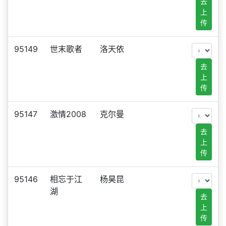
去
上
传
95149
世末歌者
洛天依
去
上
传
95147
激情2008
克尔曼
去
上
传
95146
相忘于江
杨昊昆
湖
去
上
传