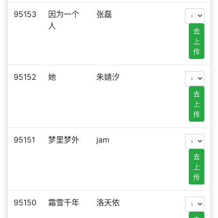
95153
因为一个
张磊
人
去
上
传
95152
她
朱婧汐
去
上
传
95151
梦里梦外
jam
去
上
传
95150
霜雪千年
洛天依