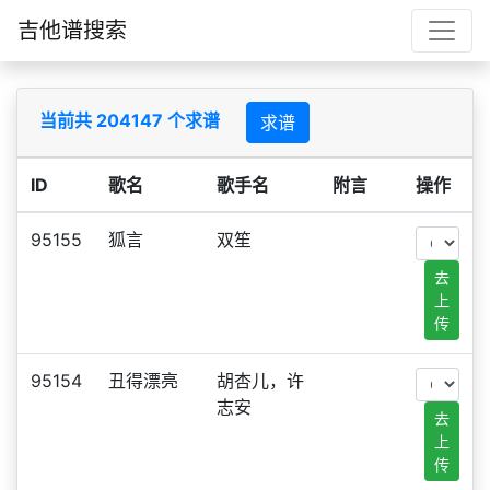
吉他谱搜索
当前共 204147 个求谱
求谱
ID
歌名
歌手名
附言
操作
95155
狐言
双笙
去
上
传
95154
丑得漂亮
胡杏儿，许
志安
去
上
传