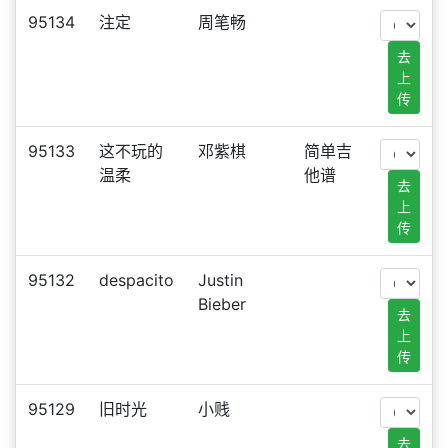
95134
注定
周笔畅
去
上
传
95133
这不玩的
邓紫棋
简单吉
温柔
他谱
去
上
传
95132
despacito
Justin
Bieber
去
上
传
95129
旧时光
小贱
去