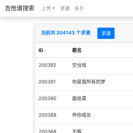
吉他谱搜索
上传
求谱
关于
当前共 204143 个求谱
求谱
ID
歌名
200392
空台戏
200391
你是我所有的梦
200390
面烩菜
200389
伴你成长
200388
不服