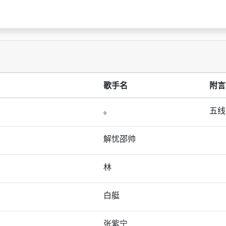
歌手名
附言
。
五线
解忧邵帅
林
白艇
张紫宁