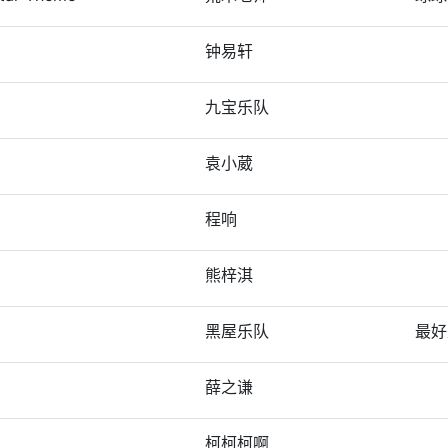
钟易轩
九宝乐队
袁小葳
程响
熊梓淇
黑屋乐队
最好
薛之谦
柯柯柯啊