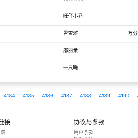
旺仔小乔
曾雪雅
万分
邵丽棠
一只曦
4184
4185
4186
4187
4188
4189
4190
链接
协议与条款
搜谱
用户条款