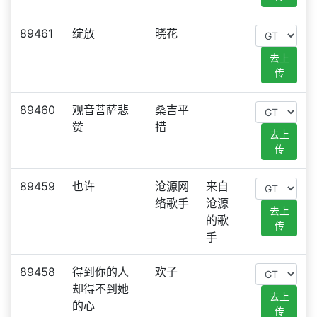
89461
绽放
晓花
去上
传
89460
观音菩萨悲
桑吉平
赞
措
去上
传
89459
也许
沧源网
来自
络歌手
沧源
去上
的歌
传
手
89458
得到你的人
欢子
却得不到她
去上
的心
传