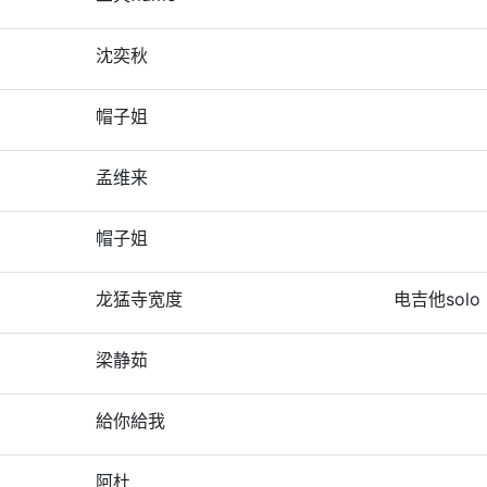
沈奕秋
帽子姐
孟维来
帽子姐
龙猛寺宽度
电吉他solo
梁静茹
給你給我
阿杜