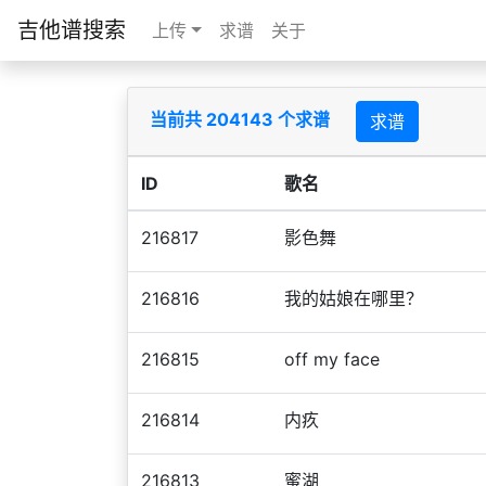
吉他谱搜索
上传
求谱
关于
当前共 204143 个求谱
求谱
ID
歌名
216817
影色舞
216816
我的姑娘在哪里？
216815
off my face
216814
内疚
216813
蜜湖