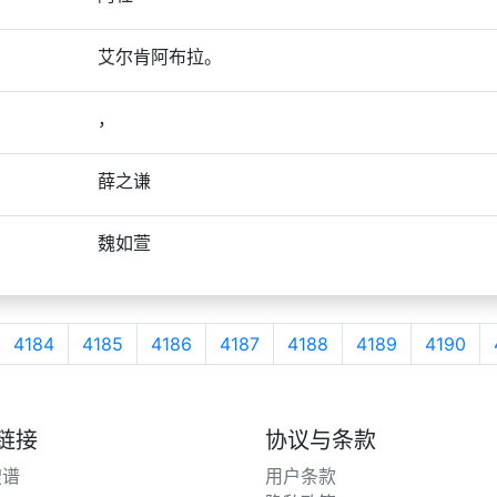
艾尔肯阿布拉。
，
薛之谦
魏如萱
4184
4185
4186
4187
4188
4189
4190
链接
协议与条款
搜谱
用户条款