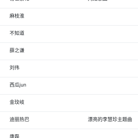
麻枝淮
不知道
薛之谦
刘伟
西瓜jun
金玟岐
迪丽热巴
漂亮的李慧珍主题曲
唐磊