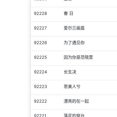
92228
春 日
92227
爱尔兰画眉
92226
为了遇见你
92225
因为你是范晓萱
92224
长生决
92223
思美人兮
92222
漂亮的在一起
92221
落花的窗台