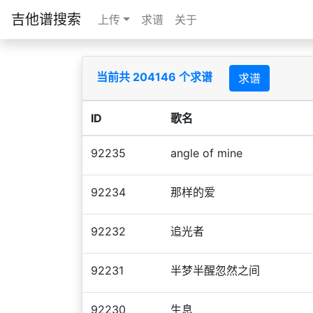
吉他谱搜索
上传
求谱
关于
当前共 204146 个求谱
求谱
ID
歌名
92235
angle of mine
92234
那样的爱
92232
追光者
92231
半梦半醒忽然之间
92230
生息