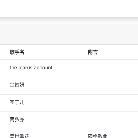
歌手名
附言
the lcarus account
金智妍
岑宁儿
简弘亦
易世繁花
网络歌曲