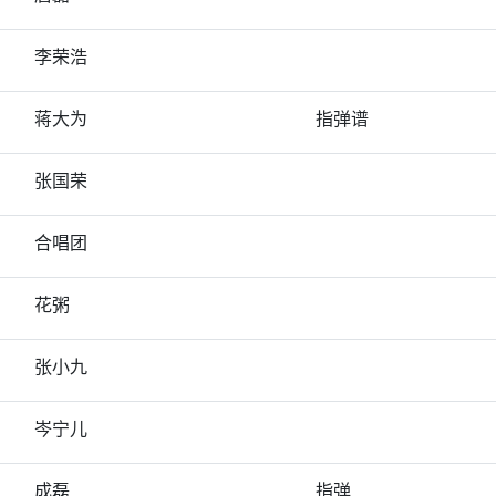
李荣浩
蒋大为
指弹谱
张国荣
合唱团
花粥
张小九
岑宁儿
成磊
指弹