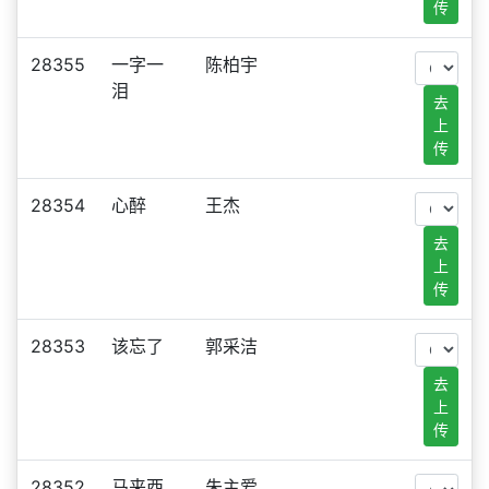
传
28355
一字一
陈柏宇
泪
去
上
传
28354
心醉
王杰
去
上
传
28353
该忘了
郭采洁
去
上
传
28352
马来西
朱主爱