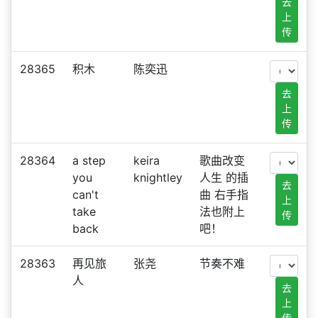
去
上
传
28365
积木
陈奕迅
去
上
传
28364
a step
keira
歌曲改变
you
knightley
人生 的插
去
can't
曲 右手指
上
take
法也附上
传
back
吧！
28363
再见旅
张尧
节奏不难
人
去
上
传