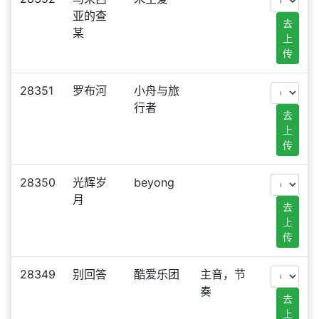
亚的查
去
某
上
传
28351
罗布河
小舟与旅
行者
去
上
传
28350
光辉岁
beyong
月
去
上
传
28349
别回答
酷爱乐团
主音，节
奏
去
上