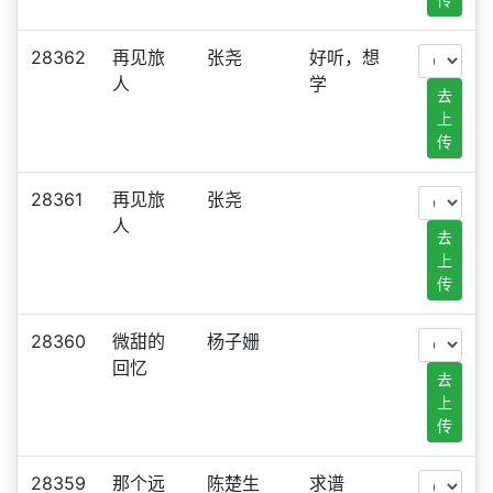
28362
再见旅
张尧
好听，想
人
学
去
上
传
28361
再见旅
张尧
人
去
上
传
28360
微甜的
杨子姗
回忆
去
上
传
28359
那个远
陈楚生
求谱