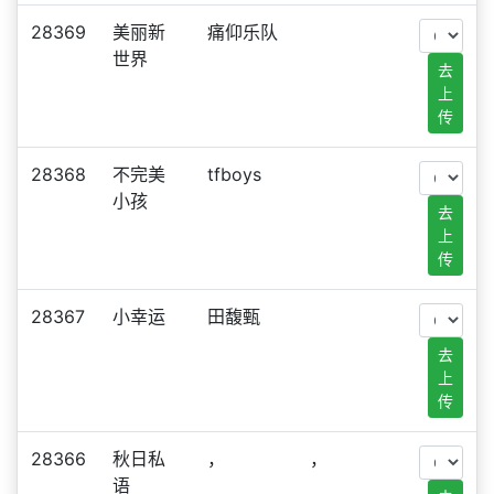
28369
美丽新
痛仰乐队
世界
去
上
传
28368
不完美
tfboys
小孩
去
上
传
28367
小幸运
田馥甄
去
上
传
28366
秋日私
，
，
语