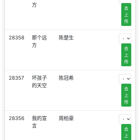
方
去
上
传
28358
那个远
陈楚生
方
去
上
传
28357
坏孩子
陈冠希
的天空
去
上
传
28356
我的宣
周柏豪
言
去
上