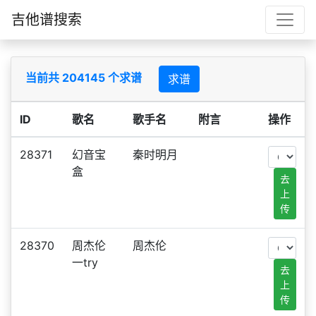
吉他谱搜索
当前共 204145 个求谱
求谱
ID
歌名
歌手名
附言
操作
28371
幻音宝
秦时明月
盒
去
上
传
28370
周杰伦
周杰伦
一try
去
上
传