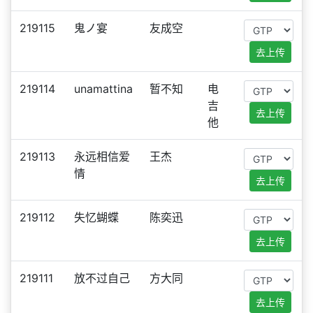
219115
鬼ノ宴
友成空
去上传
219114
unamattina
暂不知
电
吉
去上传
他
219113
永远相信爱
王杰
情
去上传
219112
失忆蝴蝶
陈奕迅
去上传
219111
放不过自己
方大同
去上传