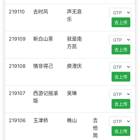
219110
去时风
声无哀
乐
去上传
219109
新白山茶
就是南
方凯
去上传
219108
情非得己
庾澄庆
去上传
219107
西游记摇滚
吴琳
版
去上传
219106
玉津桥
晚山
吉
他
去上传
简