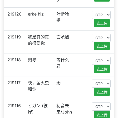
才
219120
erke hiz
叶斯哈
提
去上传
219119
我是真的真
言承旭
的很爱你
去上传
219118
归寻
等什么
君
去上传
219117
夜，萤火虫
无
和你
去上传
219116
ヒガン (彼
初音未
岸)
来/John
去上传