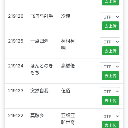
去上传
219126
飞鸟与射手
冷谟
去上传
219125
一点归鸿
柯柯柯
啊
去上传
219124
ほんとのき
高橋優
もち
去上传
219123
突然自我
伍佰
去上传
219122
莫愁乡
亚细亚
旷世奇
去上传