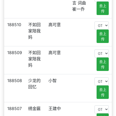
言 词曲
去上
崔一乔
传
188510
不如回
高可意
家陪我
去上
妈
传
188509
不如回
高可意
家陪我
去上
妈
传
188508
少龙的
小智
回忆
去上
传
188507
绣金匾
王建中