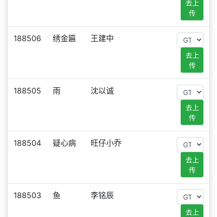
去上
传
188506
绣金匾
王建中
去上
传
188505
雨
沈以诚
去上
传
188504
疑心病
旺仔小乔
去上
传
188503
鱼
李铭辰
去上