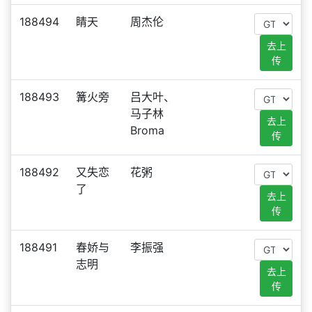
188494
睛天
周杰伦
去上
传
188493
篝火旁
吕大叶、
马子林
去上
Broma
传
188492
又失恋
花粥
了
去上
传
188491
春娇与
李振强
志明
去上
传