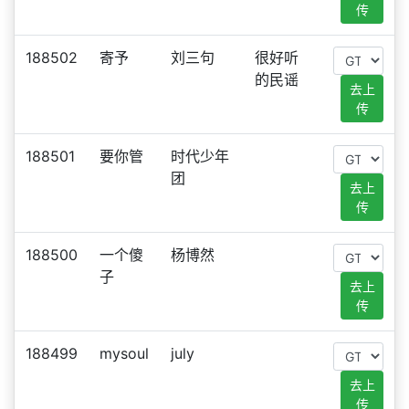
传
188502
寄予
刘三句
很好听
的民谣
去上
传
188501
要你管
时代少年
团
去上
传
188500
一个傻
杨博然
子
去上
传
188499
mysoul
july
去上
传