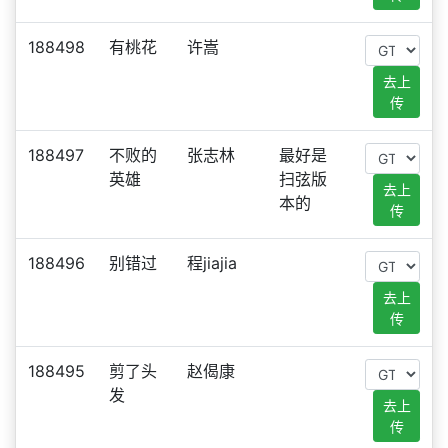
188498
有桃花
许嵩
去上
传
188497
不败的
张志林
最好是
英雄
扫弦版
去上
本的
传
188496
别错过
程jiajia
去上
传
188495
剪了头
赵偈康
发
去上
传