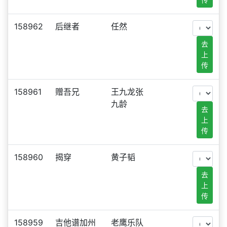
158962
后继者
任然
去
上
传
158961
赠吾兄
王九龙张
九龄
去
上
传
158960
揭穿
黄子韬
去
上
传
158959
吉他谱加州
老鹰乐队