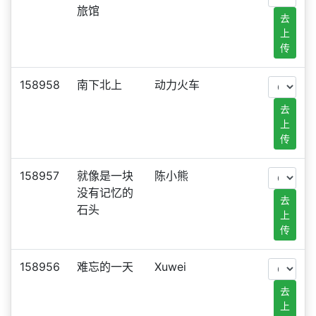
旅馆
去
上
传
158958
南下北上
动力火车
去
上
传
158957
就像是一块
陈小熊
没有记忆的
去
石头
上
传
158956
难忘的一天
Xuwei
去
上