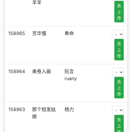
羊羊
去
上
传
158965
芳华慢
奉命
去
上
传
158964
美卷入画
阮言
ruany
去
上
传
158963
那个短发姑
杨力
娘
去
上
传