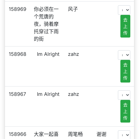
158969
你必须在一
风子
个荒唐的
去
夜，骑着摩
上
托穿过下雨
传
的街
158968
Im Alright
zahz
去
上
传
158967
Im Alright
zahz
去
上
传
158966
大家一起喜
周笔畅
谢谢