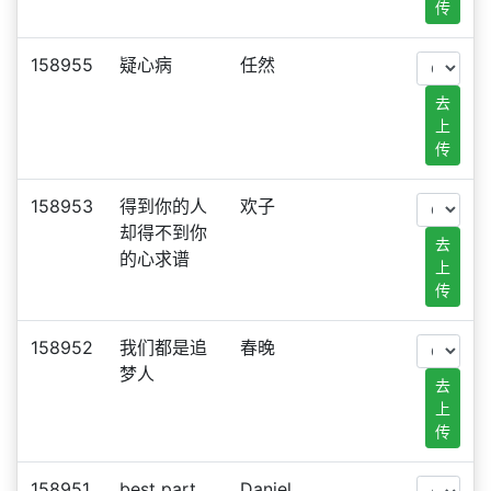
传
158955
疑心病
任然
去
上
传
158953
得到你的人
欢子
却得不到你
去
的心求谱
上
传
158952
我们都是追
春晚
梦人
去
上
传
158951
best part
Daniel