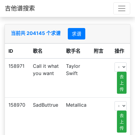
吉他谱搜索
当前共 204145 个求谱
求谱
ID
歌名
歌手名
附言
操作
158971
Call it what
Taylor
you want
Swift
去
上
传
158970
SadButtrue
Metallica
去
上
传