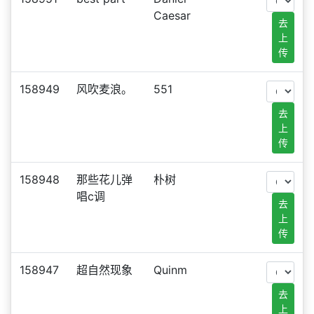
Caesar
去
上
传
158949
风吹麦浪。
551
去
上
传
158948
那些花儿弹
朴树
唱c调
去
上
传
158947
超自然现象
Quinm
去
上