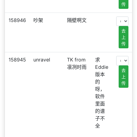
传
158946
吵架
隔壁啊文
去
上
传
158945
unravel
TK from
求
凛冽时雨
Eddie
去
版本
上
的
传
呀，
软件
里面
的谱
子不
全