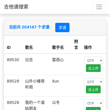
吉他谱搜索
当前共 204147 个求谱
求谱
附
ID
歌名
歌手名
言
操作
89530
记念
雷雨心
去上传
89529
山外小楼夜
Xun
听雨
去上传
89528
我的一个道
以冬
姑朋友