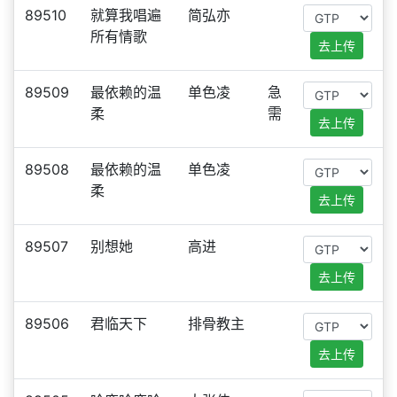
89510
就算我唱遍
简弘亦
所有情歌
去上传
89509
最依赖的温
单色凌
急
柔
需
去上传
89508
最依赖的温
单色凌
柔
去上传
89507
别想她
高进
去上传
89506
君临天下
排骨教主
去上传