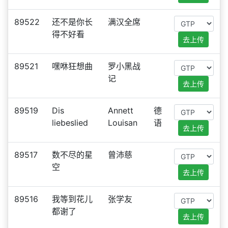
89522
还不是你长
满汉全席
得不好看
去上传
89521
嘿咻狂想曲
罗小黑战
记
去上传
89519
Dis
Annett
德
liebeslied
Louisan
语
去上传
89517
数不尽的星
曾沛慈
空
去上传
89516
我等到花儿
张学友
都谢了
去上传