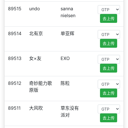
89515
undo
sanna
nielsen
去上传
89514
北有京
单亚辉
去上传
89513
女×友
EXO
去上传
89512
奇妙能力歌
陈粒
原版
去上传
89511
大风吹
草东没有
派对
去上传