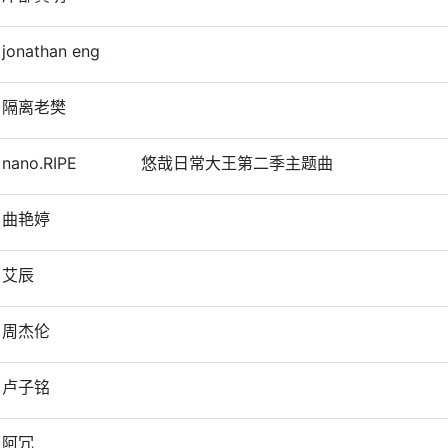
jonathan eng
隔离老樊
nano.RIPE
悠哉日常大王第二季主题曲
曲艳婷
艾辰
周杰伦
卢子铭
阿冗