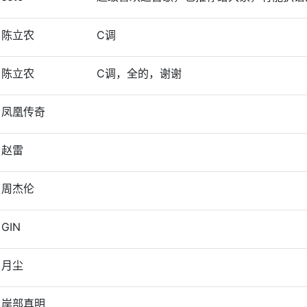
陈立农
C调
陈立农
C调，全的，谢谢
凤凰传奇
赵雷
周杰伦
GIN
月尘
岸部真明