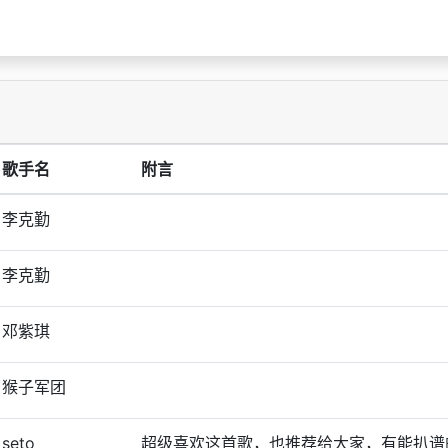
歌手名
附言
李克勤
李克勤
邓紫琪
猴子军团
seto
超级喜欢这首歌，也推荐给大家，有能扒谱