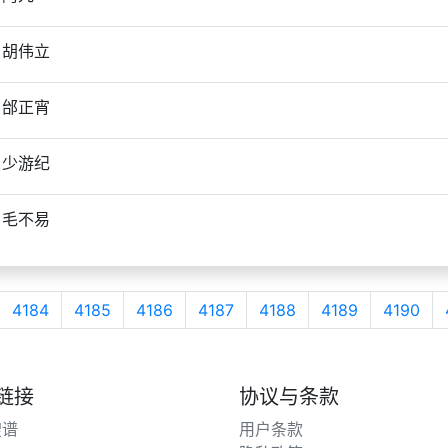
胡伟立
邰正宵
少游纪
毛不易
4184
4185
4186
4187
4188
4189
4190
链接
协议与条款
搜谱
用户条款