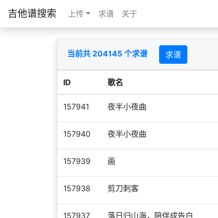
吉他谱搜索
上传
求谱
关于
当前共 204145 个求谱
求谱
ID
歌名
157941
夜半小夜曲
157940
夜半小夜曲
157939
画
157938
剪刀刺客
157937
落日归山海，陪伴成告白