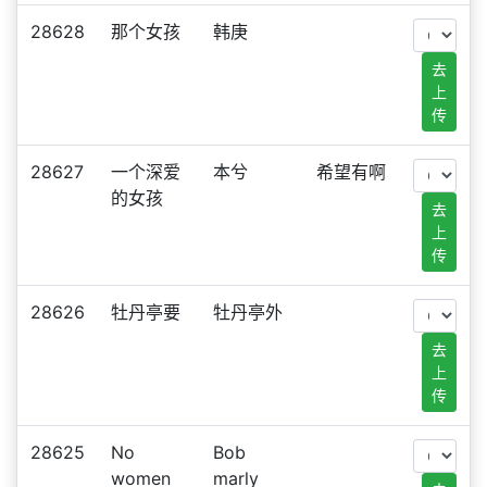
28628
那个女孩
韩庚
去
上
传
28627
一个深爱
本兮
希望有啊
的女孩
去
上
传
28626
牡丹亭要
牡丹亭外
去
上
传
28625
No
Bob
women
marly