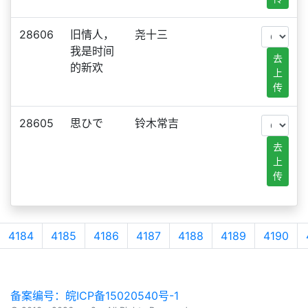
28606
旧情人，
尧十三
我是时间
去
的新欢
上
传
28605
思ひで
铃木常吉
去
上
传
4184
4185
4186
4187
4188
4189
4190
备案编号：皖ICP备15020540号-1