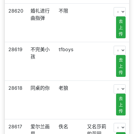
28620
婚礼进行
不限
曲指弹
去
上
传
28619
不完美小
tfboys
孩
去
上
传
28618
同桌的你
老狼
去
上
传
28617
爱尔兰画
佚名
又名莎莉
眉
的花园