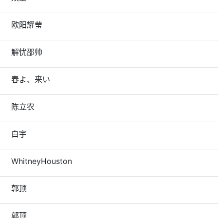
欧阳耀莹
解忧邵帅
春よ、来い
陈立农
白宇
WhitneyHouston
郭顶
郭顶