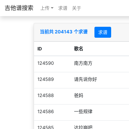
吉他谱搜索
上传
求谱
关于
当前共 204143 个求谱
求谱
ID
歌名
124590
南方南方
124589
请先说你好
124588
爸妈
124586
一些规律
124585
达拉崩吧