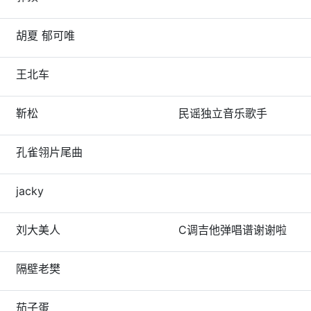
胡夏 郁可唯
王北车
靳松
民谣独立音乐歌手
孔雀翎片尾曲
jacky
刘大美人
C调吉他弹唱谱谢谢啦
隔壁老樊
茄子蛋