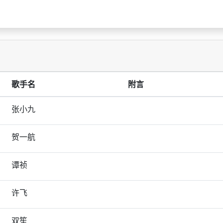
歌手名
附言
张小九
贺一航
谭祯
许飞
双笙