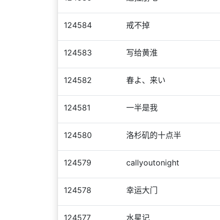
124584
戒不掉
124583
写给黄淮
124582
春よ、来い
124581
一半是我
124580
洛杉矶的十点半
124579
callyoutonight
124578
幸运大门
124577
水星记