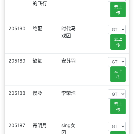
的飞行
去上
传
205190
绝配
时代马
戏团
去上
传
205189
缺氧
安苏羽
去上
传
205188
慢冷
李荣浩
去上
传
205187
寄明月
sing女
团