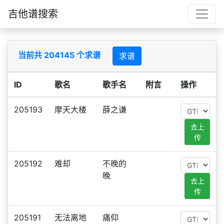
吉他谱搜索
当前共 204145 个求谱
求谱
ID
歌名
歌手名
附言
操作
205193
摩天大楼
薛之谦
去上
传
205192
难却
不晚的
晚
去上
传
205191
无法离地
痛仰