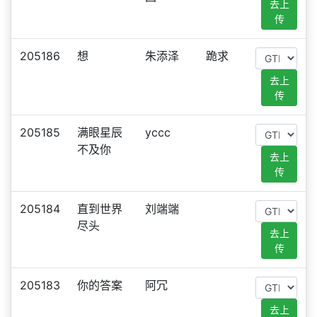
去上
传
205186
想
朱添泽
跪求
去上
传
205185
满眼星辰
yccc
不及你
去上
传
205184
直到世界
刘端端
尽头
去上
传
205183
你的答案
阿冗
去上