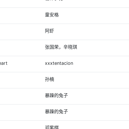
童安格
阿虾
张国荣，辛晓琪
eart
xxxtentacion
孙楠
暴躁的兔子
暴躁的兔子
邓紫棋