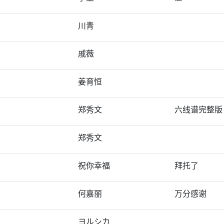
川青
戚薇
姜育恒
郑秀文
六线谱完整版
郑秀文
祝你幸福
拜托了
何嘉丽
万分感谢
ヨルシカ