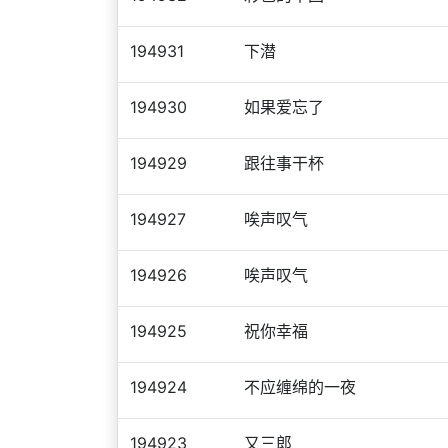
194931
下潜
194930
如果爱忘了
194929
跟往事干杯
194927
唉声叹气
194926
唉声叹气
194925
祝你幸福
194924
不应缠绵的一夜
194923
又三郎