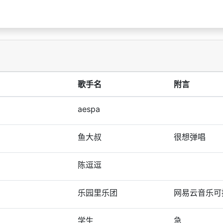
歌手名
附言
aespa
鱼大叔
很想弹唱
陈逗逗
乐园里乐团
网易云音乐可
学生
急