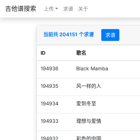
吉他谱搜索
上传
求谱
关于
当前共 204151 个求谱
求谱
ID
歌名
194936
Black Mamba
194935
风一样的人
194934
爱到冬至
194933
理想与爱情
194932
彩色的中国