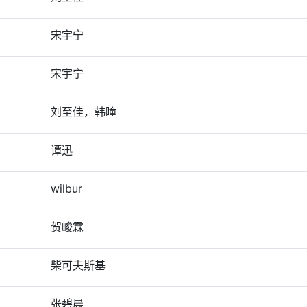
宋宇宁
宋宇宁
刘至佳，韩瞳
谭迅
wilbur
贺峻霖
柴可夫斯基
张碧晨