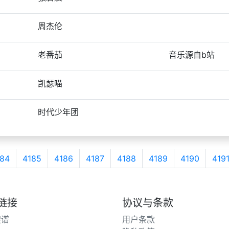
周杰伦
老番茄
音乐源自b站
凯瑟喵
时代少年团
84
4185
4186
4187
4188
4189
4190
419
链接
协议与条款
搜谱
用户条款