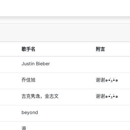
歌手名
附言
Justin Bieber
乔佳旭
谢谢๑•́₃•̀๑
吉克隽逸，金志文
谢谢๑•́₃•̀๑
beyond
源