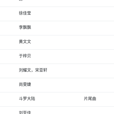
徐佳莹
李飘飘
黄文文
于梓贝
刘耀文，宋亚轩
尚雯婕
斗罗大陆
片尾曲
刘至佳