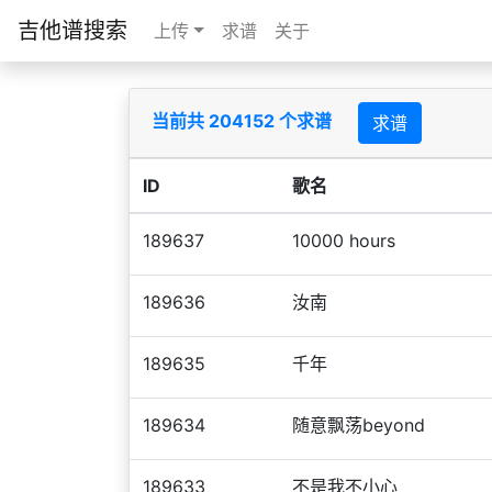
吉他谱搜索
上传
求谱
关于
当前共 204152 个求谱
求谱
ID
歌名
189637
10000 hours
189636
汝南
189635
千年
189634
随意飘荡beyond
189633
不是我不小心