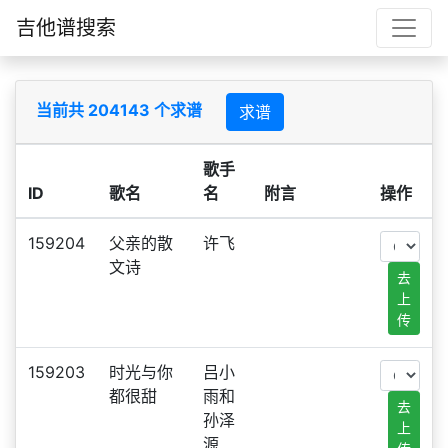
吉他谱搜索
当前共 204143 个求谱
求谱
歌手
ID
歌名
名
附言
操作
159204
父亲的散
许飞
文诗
去
上
传
159203
时光与你
吕小
都很甜
雨和
去
孙泽
上
源