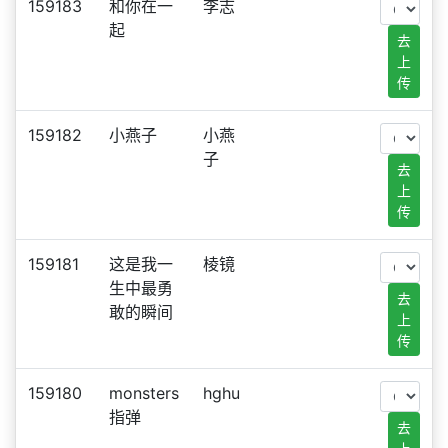
159183
和你在一
李志
起
去
上
传
159182
小燕子
小燕
子
去
上
传
159181
这是我一
棱镜
生中最勇
去
敢的瞬间
上
传
159180
monsters
hghu
指弹
去