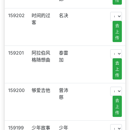
传
159202
时间的过
名决
客
去
上
传
159201
阿拉伯风
泰雷
格随想曲
加
去
上
传
159200
够爱吉他
曾沛
慈
去
上
传
159199
少年故事
少年