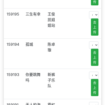
传
159195
三生有幸
王俊
凯姐
去
姐站
上
传
159194
孤城
陈卓
璇
去
上
传
159193
你要跳舞
新裤
吗
子乐
去
队
上
传
159191
无人的海
霓虹