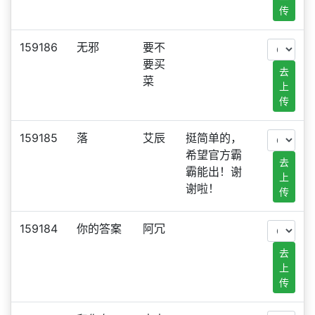
传
159186
无邪
要不
要买
去
菜
上
传
159185
落
艾辰
挺简单的，
希望官方霸
去
霸能出！谢
上
谢啦！
传
159184
你的答案
阿冗
去
上
传