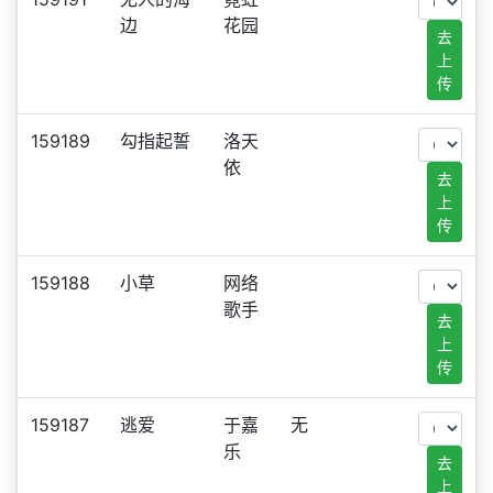
边
花园
去
上
传
159189
勾指起誓
洛天
依
去
上
传
159188
小草
网络
歌手
去
上
传
159187
逃爱
于嘉
无
乐
去
上