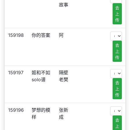
故事
去
上
传
159198
你的答案
阿
去
上
传
159197
姬和不如
隔壁
solo谱
老樊
去
上
传
159196
梦想的模
张新
样
成
去
上